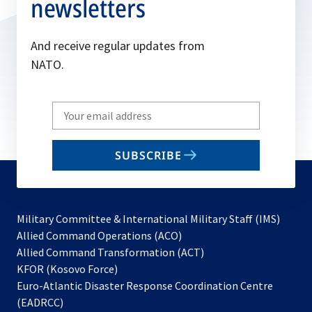
newsletters
And receive regular updates from
NATO.
Write
your
email
SUBSCRIBE
to
subscribe
Military Committee & International Military Staff (IMS)
opens
Allied Command Operations (ACO)
in
opens
Allied Command Transformation (ACT)
opens
a
in
KFOR (Kosovo Force)
in
new
a
Euro-Atlantic Disaster Response Coordination Centre
a
tab
new
(EADRCC)