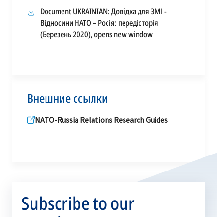
in
Document UKRAINIAN: Довідка для ЗМІ -
a
Відносини НАТО – Росія: передісторія
new
opens
(Березень 2020), opens new window
tab
in
a
new
tab
Внешние ссылки
NATO-Russia Relations Research Guides
Subscribe to our