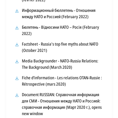
new
in
tab
Информационный бюллетень - Отношения
a
opens
между НАТО и Россией (February 2022)
new
in
tab
Бюлетень - Відносини НАТО – Росія (February
a
opens
2022)
new
in
tab
Factsheet - Russia's top five myths about NATO
a
opens
(October 2021)
new
in
tab
Media Backgrounder - NATO-Russia Relations:
a
opens
The Background (March 2020)
new
in
tab
Fiche d’information - Les relations OTAN-Russie :
a
opens
Rétrospective (mars 2020)
new
in
tab
Document RUSSIAN: Справочная информация
a
для СМИ - Отношения между НАТО и Россией:
new
справочная информация (Март 2020 г.), opens
tab
opens
new window