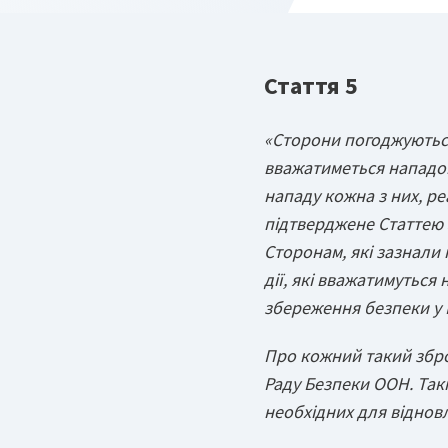
Стаття 5
«Сторони погоджуються,
вважатиметься нападом 
нападу кожна з них, р
підтверджене Статтею 5
Сторонам, які зазнали 
дії, які вважатимуться
збереження безпеки у 
Про кожний такий зброй
Раду Безпеки ООН. Такі
необхідних для віднов