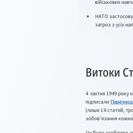
військових навч
НАТО застосовує
загроз з усіх на
Витоки Ст
4 квітня 1949 року н
підписали
Північно
(лише 14 статей, тро
зобов’язання кожної
Це було особливо а