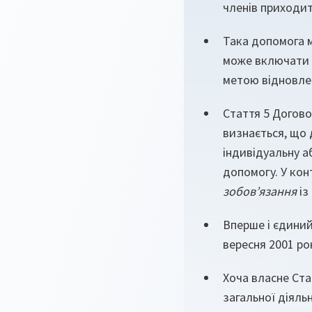
членів приходит
Така допомога м
може включати б
метою відновлен
Стаття 5 Догово
визнається, що 
індивідуальну а
допомогу. У кон
зобов’язання
із
Вперше і єдиний
вересня 2001 ро
Хоча власне Ста
загальної діяль