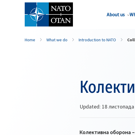
About us
Wh
Home
What we do
Introduction to NATO
Coll
Колекти
Updated: 18 листопада
Колективна оборона – 