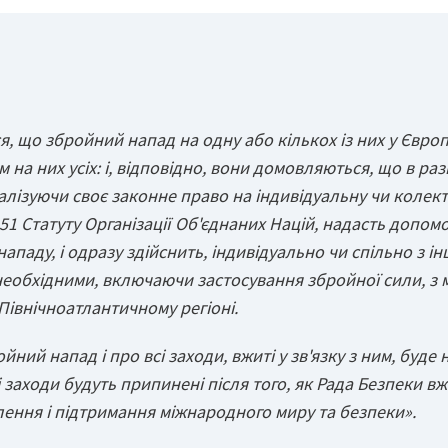
 що збройний напад на одну або кількох із них у Європі
на них усіх: і, відповідно, вони домовляються, що в раз
еалізуючи своє законне право на індивідуальну чи колек
1 Статуту Організації Об'єднаних Націй, надасть допомо
нападу, і одразу здійснить, індивідуально чи спільно з і
 необхідними, включаючи застосування збройної сили, з 
Північноатлантичному регіоні.
ний напад і про всі заходи, вжиті у зв'язку з ним, буде
 заходи будуть припинені після того, як Рада Безпеки вж
лення і підтримання міжнародного миру та безпеки».