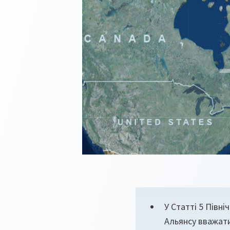
У Статті 5 Півн
Альянсу вважати