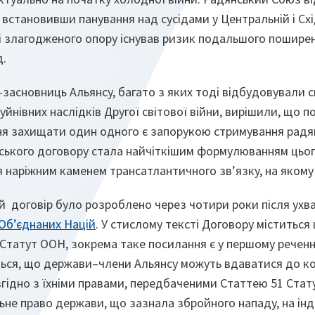
 встановивши панування над сусідами у Центральній і Схі
ті злагодженого опору існував ризик подальшого пошире
д.
асновниць Альянсу, багато з яких тоді відбудовували с
уйнівних наслідків Другої світової війни, вирішили, що п
ння захищати один одного є запорукою стримування радян
ського договору стала найчіткішим формулюванням цьог
 наріжним каменем трансатлантичного зв’язку, на якому
 договір було розроблено через чотири роки після ухва
 Об’єднаних Націй
. У стислому тексті Договору міститьс
Статут ООН, зокрема таке посилання є у першому реченні.
ься, що держави–члени Альянсу можуть вдаватися до к
гідно з їхніми правами, передбаченими Статтею 51 Стату
ьне право держави, що зазнала збройного нападу, на ін