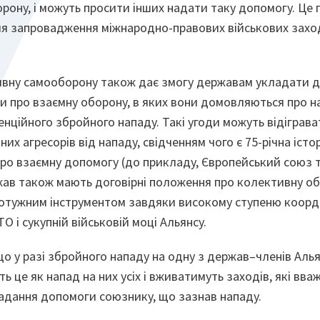
ону, і можуть просити інших надати таку допомогу. Це 
я запровадження міжнародно-правових військових заход
ивну самооборону також дає змогу державам укладати д
ди про взаємну оборону, в яких вони домовляються про н
енційного збройного нападу. Такі угоди можуть відіграва
их агресорів від нападу, свідченням чого є 75-річна істо
 про взаємну допомогу (до прикладу, Європейський союз т
ав також мають договірні положення про колективну обо
отужним інструментом завдяки високому ступеню коорди
О і сукупній військовій моці Альянсу.
що у разі збройного нападу на одну з держав–членів Альян
 це як напад на них усіх і вживатимуть заходів, які вва
надання допомоги союзнику, що зазнав нападу.