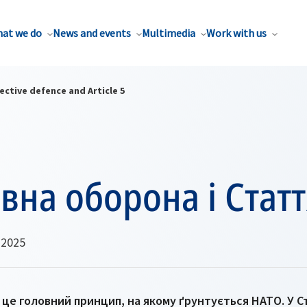
at we do
News and events
Multimedia
Work with us
ective defence and Article 5
вна оборона і Статт
 2025
це головний принцип, на якому ґрунтується НАТО. У Ст