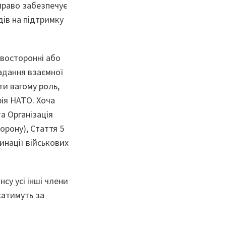
право забезпечує
ів на підтримку
восторонні або
адання взаємної
ти вагому роль,
рія НАТО. Хоча
а Організація
рону), Стаття 5
нації військових
су усі інші члени
жатимуть за