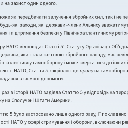
и на захист один одного.
оже як передбачати залучення збройних сил, так і не пе
удь-які заходи, які держави–члени Альянсу вважатимут
ня і підтримання безпеки у Північноатлантичному регіон
ру НАТО відповідає Статті 51 Статуту Організації Об’єдна
держава, яка стала жертвою збройного нападу, має неві
бо колективну самооборону і може звертатися до інших 
тексті НАТО, Стаття 5 закріплює це
право
на самооборону
 надання взаємної допомоги.
 раз в історії НАТО задіяла Статтю 5 у відповідь на теро
ку на Сполучені Штати Америки.
ттю 5 було застосовано лише одного разу, її покладено в
ності НАТО у сфері стримування і оборони, включаючи р