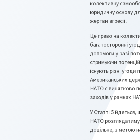
колективну самообор
юридичну основу дл
жертви агресії.
Це право на колект
багатосторонні уго
допомоги у разі пот
стримуючи потенційн
існують різні угоди
Американських держ
НАТО є винятково п
заходів у рамках НАТ
У Статті 5 йдеться, 
НАТО розглядатимуть
доцільне, з метою 