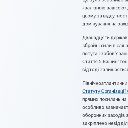
«залізною завісою»,
цьому за відсутнос
домінування на захі
Дванадцять держав-з
збройні сили після р
потуги і зобов’яза
Стаття 5 Вашингтон
відтоді залишається
Північноатлантичний
Статуту Організації
прямих посилань на 
особливо зазначаєт
оборонних заходів з
закріплено невідділ