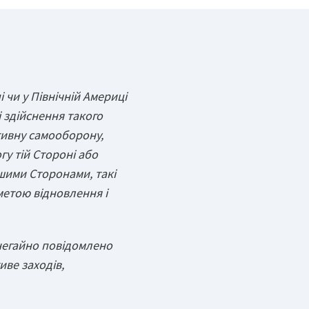
 чи у Північній Америці
і здійснення такого
тивну самооборону,
гу тій Стороні або
ншими Сторонами, такі
метою відновлення і
 негайно повідомлено
иве заходів,