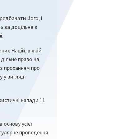
редбачати його, і
ь за доцільне з
і.
них Націй, в якій
ддільне право на
із проханням про
 у вигляді
ристичні напади 11
 основу усієї
егулярне проведення