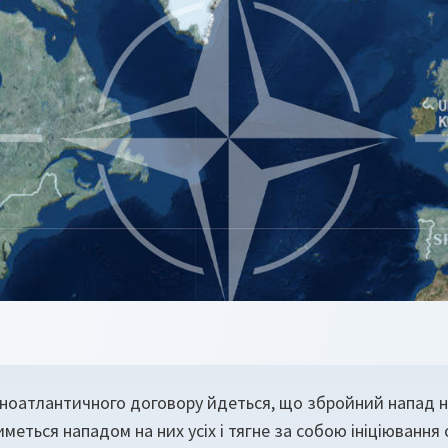
ічноатлантичного договору йдеться, що збройний напад н
меться нападом на них усіх і тягне за собою ініціювання 