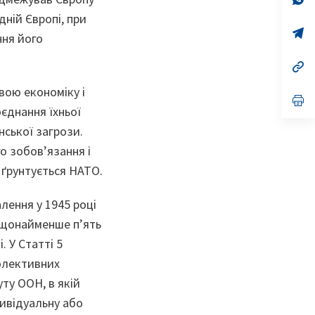
ta
in
дній Європі, при
a
n
op
ння його
ta
in
a
n
op
ta
in
a
вою економіку і
n
op
оєднання їхньої
ta
in
a
ської загрози.
n
ta
о зобов’язання і
 ґрунтується НАТО.
лення у 1945 році
я щонайменше п’ять
 У Статті 5
олективних
ту ООН, в якій
дивідуальну або