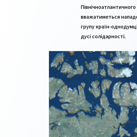
Північноатлантичного 
вважатиметься нападом
групу країн-однодумці
дусі солідарності.