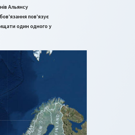
нів Альянсу
бов’язання пов’язує
ахищати один одного у