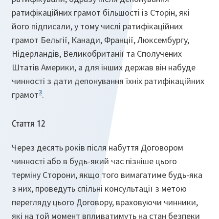
ратифікаційних грамот більшості із Сторін, які
його підписали, у тому числі ратифікаційних
грамот Бельгії, Канади, Франції, Люксембургу,
Нідерландів, Великобританії та Сполучених
Штатів Америки, а для інших держав він набуде
чинності з дати депонування їхніх ратифікаційних
3
грамот
.
Стаття 12
Через десять років після набуття Договором
чинності або в будь-який час пізніше цього
терміну Сторони, якщо того вимагатиме будь-яка
з них, проведуть спільні консультації з метою
перегляду цього Договору, враховуючи чинники,
які на той момент впливатимуть на стан безпеки