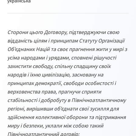
Сторони цього Договору, підтверджуючи свою
відданість цілям і принципам Статуту Організації
Об'єднаних Націй та своє прагнення жити у мирі з
усіма народами і урядами, сповнені рішучості
захистити свободу, спільну спадщину своїх
народів і їхню цивілізацію, засновану на
принципах демократії, свободи особистості і
верховенства права, прагнучи сприяти
стабільності і добробуту в Північноатлантичному
регіоні, вирішивши об'єднати свої зусилля для
здійснення колективної оборони та підтримання
миру і безпеки, уклали між собою такий
Північноатлантичний договір: