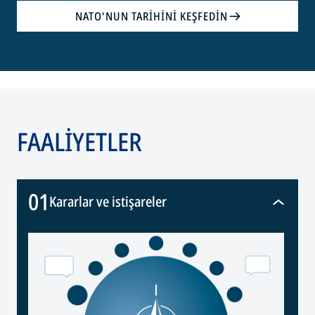
NATO'NUN TARİHİNİ KEŞFEDİN
opens
in
a
new
tab
FAALİYETLER
01
Kararlar ve istişareler