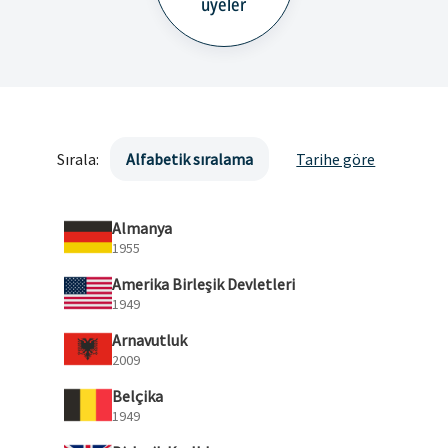
üyeler
Sırala:
Alfabetik sıralama
Tarihe göre
Almanya
1955
Amerika Birleşik Devletleri
1949
Arnavutluk
2009
Belçika
1949