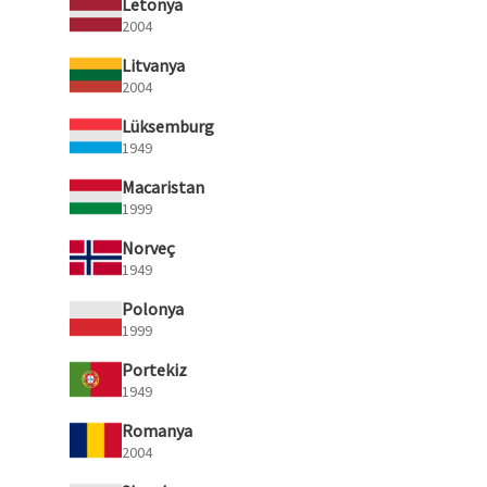
Letonya
2004
Litvanya
2004
Lüksemburg
1949
Macaristan
1999
Norveç
1949
Polonya
1999
Portekiz
1949
Romanya
2004