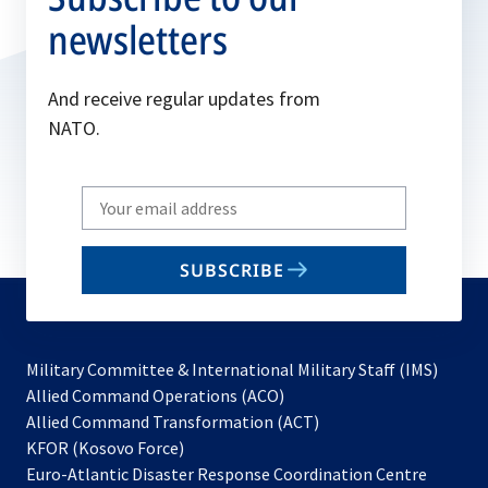
newsletters
And receive regular updates from
NATO.
Write
your
email
SUBSCRIBE
to
subscribe
Military Committee & International Military Staff (IMS)
opens
Allied Command Operations (ACO)
in
opens
Allied Command Transformation (ACT)
opens
a
in
KFOR (Kosovo Force)
in
new
a
Euro-Atlantic Disaster Response Coordination Centre