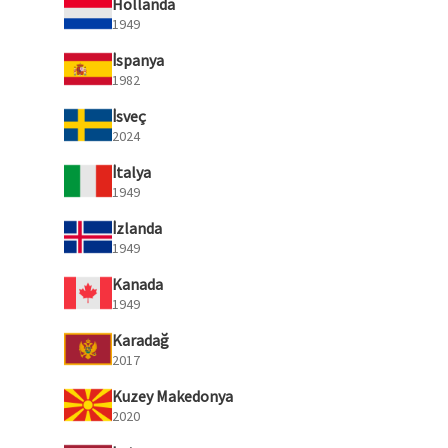
Hollanda
1949
İspanya
1982
İsveç
2024
İtalya
1949
İzlanda
1949
Kanada
1949
Karadağ
2017
Kuzey Makedonya
2020