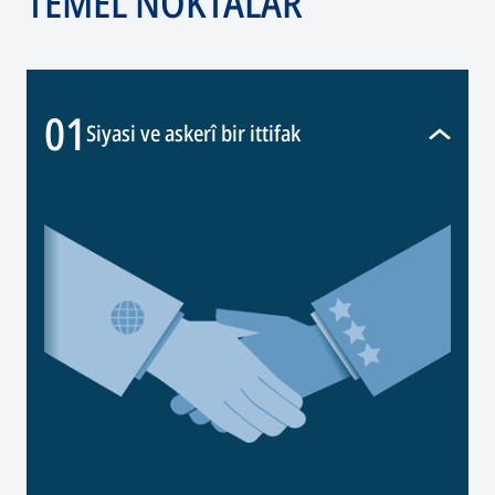
TEMEL NOKTALAR
01
Siyasi ve askerî bir ittifak