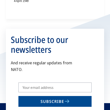
4 April 1949
Subscribe to our
newsletters
And receive regular updates from
NATO.
Write
your
email
SUBSCRIBE
to
subscribe