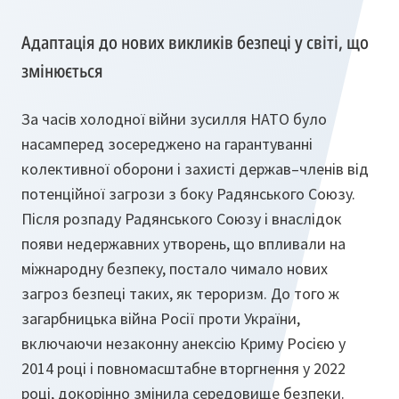
Адаптація до нових викликів безпеці у світі, що
змінюється
За часів холодної війни зусилля НАТО було
насамперед зосереджено на гарантуванні
колективної оборони і захисті держав–членів від
потенційної загрози з боку Радянського Союзу.
Після розпаду Радянського Союзу і внаслідок
появи недержавних утворень, що впливали на
міжнародну безпеку, постало чимало нових
загроз безпеці таких, як тероризм. До того ж
загарбницька війна Росії проти України,
включаючи незаконну анексію Криму Росією у
2014 році і повномасштабне вторгнення у 2022
році, докорінно змінила середовище безпеки.