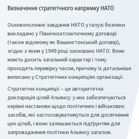
Визначення стратегічного напрямку НАТО
Основоположні завдання НАТО у галузі безпеки
викладено у Північноатлантичному договорі
(також відомому як Вашингтонський договір),
згідно з яким у 1949 році засновано НАТО. Вони
мають досить загальний характер і тому
проходять перевірку часом, причому їх детальніше
виписано у Стратегічних концепціях організації.
Стратегічні концепції – це авторитетна
декларація цілей Альянсу: у них забезпечуються
керівні настанови щодо політичних і військових
засобів, які застосовуватимуться для досягнення
цих цілей, і вони залишаються підґрунтям для
запровадження політики Альянсу загалом.