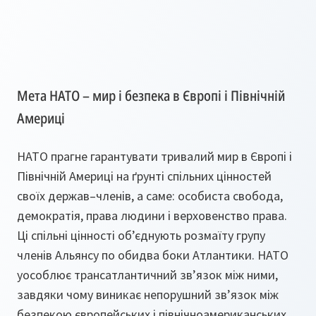
Мета НАТО – мир і безпека в Європі і Північній
Америці
НАТО прагне гарантувати тривалий мир в Європі і
Північній Америці на ґрунті спільних цінностей
своїх держав–членів, а саме: особиста свобода,
демократія, права людини і верховенство права.
Ці спільні цінності об’єднують розмаїту групу
членів Альянсу по обидва боки Атлантики. НАТО
уособлює трансатлантичний зв’язок між ними,
завдяки чому виникає непорушний зв’язок між
безпекою європейських і північноамериканських