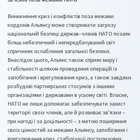
Виникнення криз і конфліктів поза межами
кордонів Альянсу може створювати загрозу
національній безпеці держав–членів НАТО позаяк
більш небезпечний і непередбачуваний світ
спричиняє ослаблення загальної безпеки.
Внаслідок цього, Альянс також сприяє миру і
стабільності шляхом проведення операцій із
запобігання і врегулювання криз, а також завдяки
розбудові партнерських стосунків з іншими
організаціями і державами в усьому світі. Власне,
НАТО не лише допомагає забезпечувати захист
території своїх членів, але й розвиває зв’язки –
при нагоді і за доцільності – з метою поширення
своїх цінностей за межами Альянсу, запобігання і
врегулювання криз, стабілізації посткризових