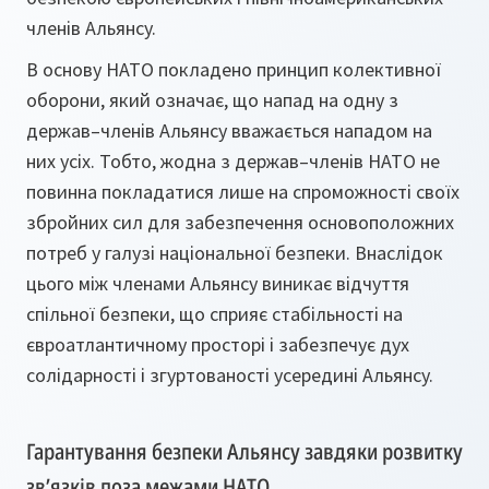
членів Альянсу.
В основу НАТО покладено принцип колективної
оборони, який означає, що напад на одну з
держав–членів Альянсу вважається нападом на
них усіх. Тобто, жодна з держав–членів НАТО не
повинна покладатися лише на спроможності своїх
збройних сил для забезпечення основоположних
потреб у галузі національної безпеки. Внаслідок
цього між членами Альянсу виникає відчуття
спільної безпеки, що сприяє стабільності на
євроатлантичному просторі і забезпечує дух
солідарності і згуртованості усередині Альянсу.
Гарантування безпеки Альянсу завдяки розвитку
зв’язків поза межами НАТО