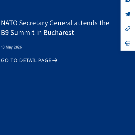
ta
in
a
n
op
ta
in
NATO Secretary General attends the
a
n
op
B9 Summit in Bucharest
ta
in
a
n
op
ta
in
13 May 2026
a
n
GO TO DETAIL PAGE
ta