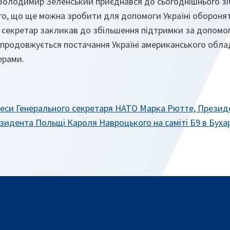
Володимир Зеленський приєднався до сьогоднішнього зіб
го, що ще можна зробити для допомоги Україні обороняти
й секретар закликав до збільшення підтримки за допомо
ї продовжується постачання Україні американського обла
ерами.
преси Генерального секретаря НАТО Марка Рютте, Презид
зидента Польщі Кароля Навроцького на саміті Б9 в Буха