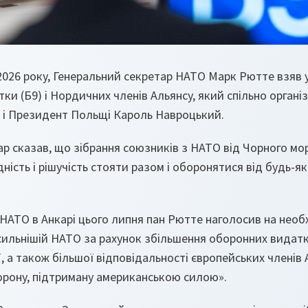
 2026 року, Генеральний секретар НАТО Марк Рютте взяв у
тки (Б9) і Нордичних членів Альянсу, який спільно орган
н і Президент Польщі Кароль Навроцький.
ар сказав, що зібрання союзників з НАТО від Чорного мо
ність і рішучість стояти разом і оборонятися від будь-як
НАТО в Анкарі цього липня пан Рютте наголосив на необ
сильнішій НАТО за рахунок збільшення оборонних видатк
, а також більшої відповідальності європейських членів 
орону, підтриману американською силою».