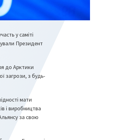
часть у саміті
ізували Президент
ря до Арктики
ої загрози, з будь-
хідності мати
ів і виробництва
Альянсу за свою