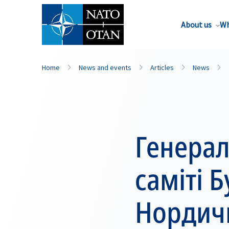
About us
Wh
Home
News and events
Articles
News
Генерал
саміті Б
Нордичн