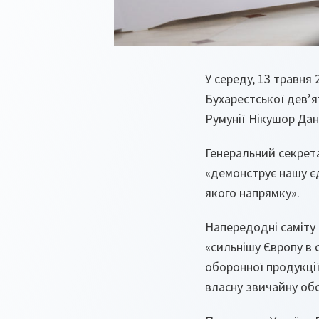
У середу, 13 травня
Бухарестської дев’я
Румунії Нікушор Да
Генеральний секрет
«демонструє нашу єд
якого напрямку».
Напередодні саміту 
«сильнішу Європу в 
оборонної продукції
власну звичайну об