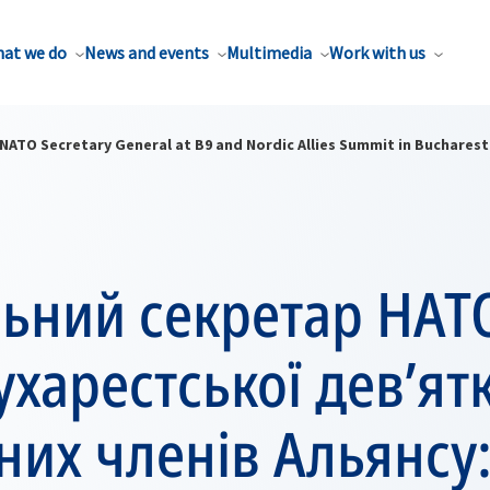
at we do
News and events
Multimedia
Work with us
NATO Secretary General at B9 and Nordic Allies Summit in Bucharest
ьний секретар НАТ
ухарестської дев’ятк
их членів Альянсу