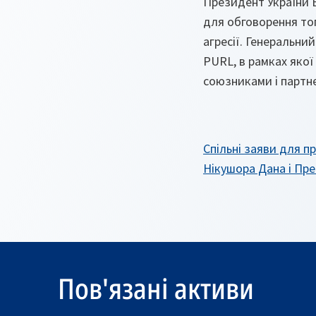
Президент України 
для обговорення то
агресії. Генеральни
PURL, в рамках яко
союзниками і партн
Спільні заяви для 
Нікушора Дана і Пре
Пов'язані активи