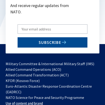
And receive regular updates from
NATO.
Write
your
email
SUBSCRIBE
to
subscribe
Military Committee & International Military Staff (IMS)
opens
Allied Command Operations (ACO)
in
opens
Allied Command Transformation (ACT)
opens
a
in
KFOR (Kosovo Force)
in
new
a
Euro-Atlantic Disaster Response Coordination Centre
a
tab
new
(EADRCC)
new
tab
NATO Science for Peace and Security Programme
tab
Use of content and brand