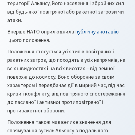
території Альянсу, його населення і збройних сил
від будь-якої повітряної або ракетної загрози чи
атаки.
Вперше НАТО оприлюднила
публічну анотацію
цього положення.
Положення стосується усіх типів повітряних і
ракетних загроз, що походять з усіх напрямків, на
всіх швидкостях і на всіх висотах – від земної
поверхні до космосу. Воно оборонне за своїм
характером і передбачає дії в мирний час, під час
кризи і конфлікту, від повітряного спостереження
до пасивної і активної протиповітряної і
протиракетної оборони.
Положення також має велике значення для
спрямування зусиль Альянсу з подальшого