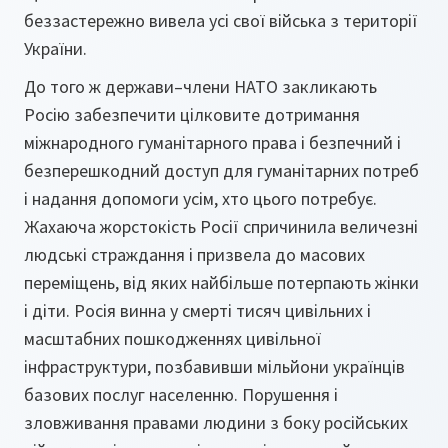
беззастережно вивела усі свої війська з території
України.
До того ж держави–члени НАТО закликають
Росію забезпечити цілковите дотримання
міжнародного гуманітарного права і безпечний і
безперешкодний доступ для гуманітарних потреб
і надання допомоги усім, хто цього потребує.
Жахаюча жорстокість Росії спричинила величезні
людські страждання і призвела до масових
переміщень, від яких найбільше потерпають жінки
і діти. Росія винна у смерті тисяч цивільних і
масштабних пошкодженнях цивільної
інфраструктури, позбавивши мільйони українців
базових послуг населенню. Порушення і
зловживання правами людини з боку російських