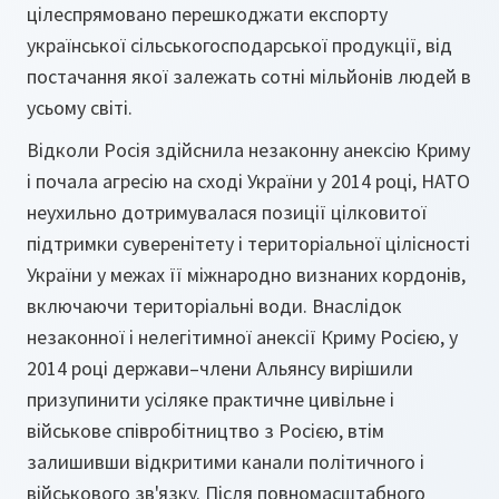
цілеспрямовано перешкоджати експорту
української сільськогосподарської продукції, від
постачання якої залежать сотні мільйонів людей в
усьому світі.
Відколи Росія здійснила незаконну анексію Криму
і почала агресію на сході України у 2014 році, НАТО
неухильно дотримувалася позиції цілковитої
підтримки суверенітету і територіальної цілісності
України у межах її міжнародно визнаних кордонів,
включаючи територіальні води. Внаслідок
незаконної і нелегітимної анексії Криму Росією, у
2014 році держави–члени Альянсу вирішили
призупинити усіляке практичне цивільне і
військове співробітництво з Росією, втім
залишивши відкритими канали політичного і
військового зв'язку. Після повномасштабного