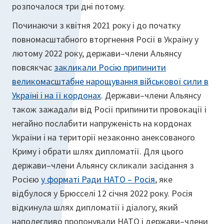
розпочалося три дні потому.
Починаючи з квітня 2021 року і до початку
повномасштабного вторгнення Росії в Україну у
лютому 2022 року, держави–члени Альянсу
повсякчас
закликали Росію припинити
великомасштабне нарощування військової сили в
Україні і на її кордонах
. Держави–члени Альянсу
також зажадали від Росії припинити провокації і
негайно послабити напруженість на кордонах
України і на території незаконно анексованого
Криму і обрати шлях дипломатії. Для цього
держави–члени Альянсу скликали засідання з
Росією
у форматі Ради НАТО – Росія
, яке
відбулося у Брюсселі 12 січня 2022 року. Росія
відкинула шлях дипломатії і діалогу, який
наполегливо пропонували НАТО і держави–члени