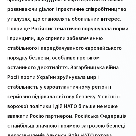
розвиваючи діалог і практичне співробітництво
у галузях, що становлять обопільний інтерес.
Попри це Росія систематично порушувала норми
і принципи, що сприяли забезпеченню
стабільного і передбачуваного європейського
порядку безпеки, особливо протягом
останнього десятиліття. Загарбницька війна
Росії проти України зруйнувала мир і
стабільність у євроатлантичному регіоні і
серйозно підірвала світову безпеку. У світлі її
ворожої політики і дій НАТО більше не може
вважати Росію партнером. Російська Федерація
є найбільш значною і прямою загрозою безпеці
держав–членів Альянсу. Втім НАТО готова