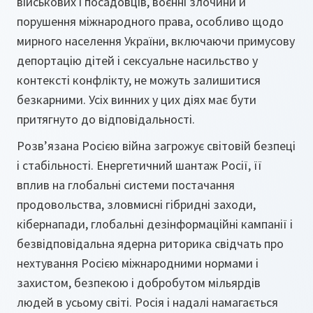
військових і посадовців, воєнні злочини й
порушення міжнародного права, особливо щодо
мирного населення України, включаючи примусову
депортацію дітей і сексуальне насильство у
контексті конфлікту, не можуть залишитися
безкарними. Усіх винних у цих діях має бути
притягнуто до відповідальності.
Розв’язана Росією війна загрожує світовій безпеці
і стабільності. Енергетичний шантаж Росії, її
вплив на глобальні системи постачання
продовольства, зловмисні гібридні заходи,
кібернапади, глобальні дезінформаційні кампанії і
безвідповідальна ядерна риторика свідчать про
нехтування Росією міжнародними нормами і
захистом, безпекою і добробутом мільярдів
людей в усьому світі. Росія і надалі намагається