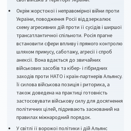
Окрім жорстокої і неправомірної війни проти
України, поводження Росії віддзеркалює
схему агресивних дій проти її сусідів і ширшої
трансатлантичної спільноти. Росія прагне
встановити сфери впливу і прямого контролю
шляхом примусу, саботажу, агресії і спроб
анексії. Вона вдається до звичайних
військових засобів та кібер- і гібридних
заходів проти НАТО і країн-партнерів Альянсу.
Її силова військова позиція і риторика, а
також доведена на практиці готовність
застосовувати військову силу для досягнення
політичних цілей, підривають заснований на
правилах міжнародний порядок.
У світлі її ворожої політики і дій Альянс