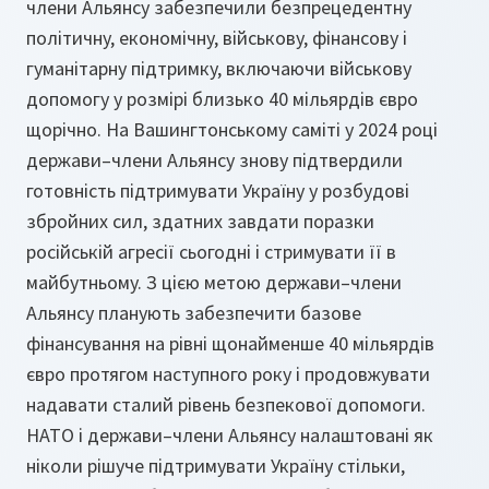
члени Альянсу забезпечили безпрецедентну
політичну, економічну, військову, фінансову і
гуманітарну підтримку, включаючи військову
допомогу у розмірі близько 40 мільярдів євро
щорічно. На Вашингтонському саміті у 2024 році
держави–члени Альянсу знову підтвердили
готовність підтримувати Україну у розбудові
збройних сил, здатних завдати поразки
російській агресії сьогодні і стримувати її в
майбутньому. З цією метою держави–члени
Альянсу планують забезпечити базове
фінансування на рівні щонайменше 40 мільярдів
євро протягом наступного року і продовжувати
надавати сталий рівень безпекової допомоги.
НАТО і держави–члени Альянсу налаштовані як
ніколи рішуче підтримувати Україну стільки,