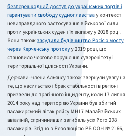
безперешкодний доступ до українських портів і
гарантувати свободу судноплавства
у контексті
невиправданого застосування військової сили
проти українських суден і їх екіпажу у 2018 році.
Вони також
засудили будівництво Росією мосту
через Керченську протоку
у 2019 році, що
становило чергове порушення суверенітету і
територіальної цілісності України.
Держави–члени Альянсу також звернули увагу на
те, що насильство і брак стабільності в регіоні
призвели до трагічного інциденту, коли 17 липня
2014 року над територією України був збитий
пасажирський літак рейсу MH17 Малайзійських
авіаліній, спричинивши загибель усіх його 298
пасажирів. Згідно з Резолюцією РБ ООН № 2166,