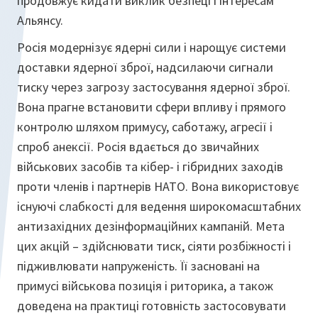
продовжує кидати виклик безпеці і інтересам
Альянсу.
Росія модернізує ядерні сили і нарощує системи
доставки ядерної зброї, надсилаючи сигнали
тиску через загрозу застосування ядерної зброї.
Вона прагне встановити сфери впливу і прямого
контролю шляхом примусу, саботажу, агресії і
спроб анексії. Росія вдається до звичайних
військових засобів та кібер- і гібридних заходів
проти членів і партнерів НАТО. Вона використовує
існуючі слабкості для ведення широкомасштабних
антизахідних дезінформаційних кампаній. Мета
цих акцій – здійснювати тиск, сіяти розбіжності і
підживлювати напруженість. Її засновані на
примусі військова позиція і риторика, а також
доведена на практиці готовність застосовувати