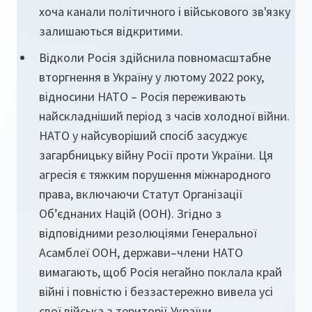
хоча канали політичного і військового зв'язку
залишаються відкритими.
Відколи Росія здійснила повномасштабне
вторгнення в Україну у лютому 2022 року,
відносини НАТО – Росія переживають
найскладніший період з часів холодної війни.
НАТО у найсуворіший спосіб засуджує
загарбницьку війну Росії проти України. Ця
агресія є тяжким порушення міжнародного
права, включаючи Статут Організації
Об’єднаних Націй (ООН). Згідно з
відповідними резолюціями Генеральної
Асамблеї ООН, держави–члени НАТО
вимагають, щоб Росія негайно поклала край
війні і повністю і беззастережно вивела усі
свої війська з території України.