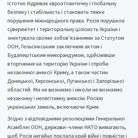
істотно підриває євроатлантичну і глобальну
безпеку і стабільність і становить тяжке
порушення міжнародного права. Росія порушила
суверенітет і територіальну цілісність України і
знехтувала своїми зобов’язаннями за Статутом
ООН, Гельсінкським заключним актом і
Будапештським меморандумом, здійснивши
вторгнення на територію України і спроби
незаконної анексії Криму, а також частин
Донецької, Херсонської, Луганської і Запорізької
областей. Ми не визнаємо і ніколи не визнаємо
незаконну і нелегітимну анексію Росією
українських земель, включаючи Крим.
Згідно з відповідними резолюціями Генеральної
Асамблеї ООН, держави–члени НАТО вимагають,
щоб Росія негайно поклала край війні і повністю і