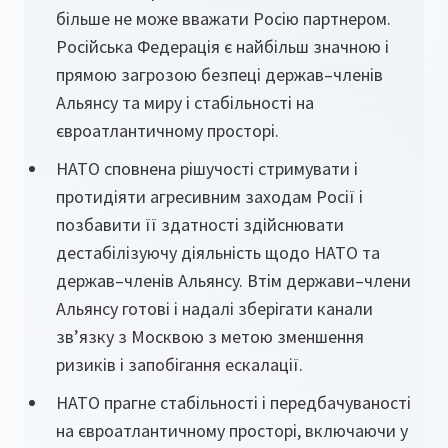
більше не може вважати Росію партнером.
Російська Федерація є найбільш значною і
прямою загрозою безпеці держав–членів
Альянсу та миру і стабільності на
євроатлантичному просторі.
НАТО сповнена рішучості стримувати і
протидіяти агресивним заходам Росії і
позбавити її здатності здійснювати
дестабілізуючу діяльність щодо НАТО та
держав–членів Альянсу. Втім держави–члени
Альянсу готові і надалі зберігати канали
зв’язку з Москвою з метою зменшення
ризиків і запобігання ескалації.
НАТО прагне стабільності і передбачуваності
на євроатлантичному просторі, включаючи у