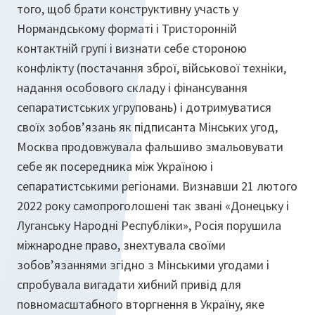
того, щоб брати конструктивну участь у
Нормандському форматі і Тристоронній
контактній групі і визнати себе стороною
конфлікту (постачання зброї, військової техніки,
надання особового складу і фінансування
сепаратистських угруповань) і дотримуватися
своїх зобов’язань як підписанта Мінських угод,
Москва продовжувала фальшиво змальовувати
себе як посередника між Україною і
сепаратистськими регіонами. Визнавши 21 лютого
2022 року самопроголошені так звані «Донецьку і
Луганську Народні Республіки», Росія порушила
міжнародне право, знехтувала своїми
зобов’язаннями згідно з Мінськими угодами і
спробувала вигадати хибний привід для
повномасштабного вторгнення в Україну, яке