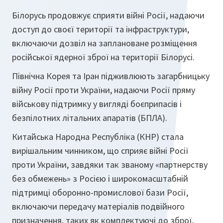
Білорусь продовжує сприяти війні Росії, надаючи
доступ до своєї території та інфраструктури,
включаючи дозвіл на заплановане розміщення
російської ядерної зброї на території Білорусі.
Північна Корея та Іран підживлюють загарбницьку
війну Росії проти України, надаючи Росії пряму
військову підтримку у вигляді боєприпасів і
безпілотних літальних апаратів (БПЛА).
Китайська Народна Республіка (КНР) стала
вирішальним чинником, що сприяє війні Росії
проти України, завдяки так званому «партнерству
без обмежень» з Росією і широкомасштабній
підтримці оборонно-промислової бази Росії,
включаючи передачу матеріалів подвійного
призначення, таких як комплектуючі до зброї,