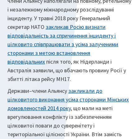
члени Альянсу наполягали на повному, ретельному
і незалежному міжнародному розслідуванні
інциденту. У травні 2018 року Генеральний
секретар НАТО
закликав Росію визнати
відповідальність за спричинення інциденту і
цілковито співпрацювати з усіма залученими
сторонами з метою встановлення
відповідальних
після того, як Нідерланди і
Австралія заявили, що вбачають провину Росії у
збитті літака рейсу MH17.
Держави–члени Альянсу
закликали до
цілковитого виконання усіма сторонами Мінських
домовленостей 2014 року
, що мали на меті
врегулювання конфлікту із забезпеченням
цілковитої поваги до суверенітету і
територіальної цілісності України. Втім замість