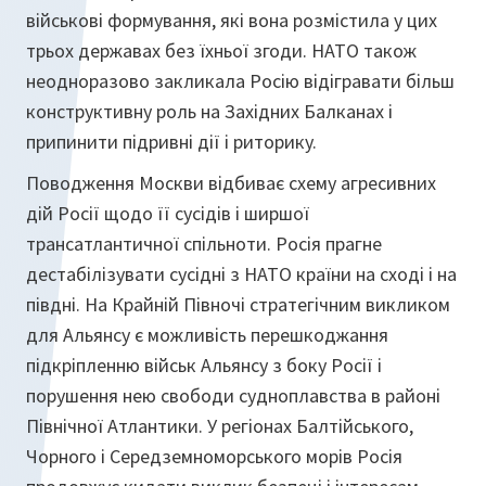
військові формування, які вона розмістила у цих
трьох державах без їхньої згоди. НАТО також
неодноразово закликала Росію відігравати більш
конструктивну роль на Західних Балканах і
припинити підривні дії і риторику.
Поводження Москви відбиває схему агресивних
дій Росії щодо її сусідів і ширшої
трансатлантичної спільноти. Росія прагне
дестабілізувати сусідні з НАТО країни на сході і на
півдні. На Крайній Півночі стратегічним викликом
для Альянсу є можливість перешкоджання
підкріпленню військ Альянсу з боку Росії і
порушення нею свободи судноплавства в районі
Північної Атлантики. У регіонах Балтійського,
Чорного і Середземноморського морів Росія