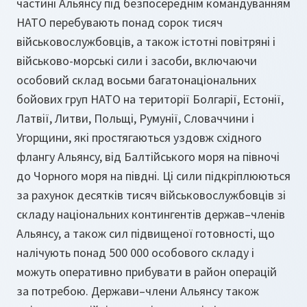
частині Альянсу під безпосереднім командуванням
НАТО перебувають понад сорок тисяч
військовослужбовців, а також істотні повітряні і
військово-морські сили і засоби, включаючи
особовий склад восьми багатонаціональних
бойових груп НАТО на території Болгарії, Естонії,
Латвії, Литви, Польщі, Румунії, Словаччини і
Угорщини, які простягаються уздовж східного
флангу Альянсу, від Балтійського моря на півночі
до Чорного моря на півдні. Ці сили підкріплюються
за рахунок десятків тисяч військовослужбовців зі
складу національних контингентів держав–членів
Альянсу, а також сил підвищеної готовності, що
налічують понад 500 000 особового складу і
можуть оперативно прибувати в район операцій
за потребою. Держави–члени Альянсу також