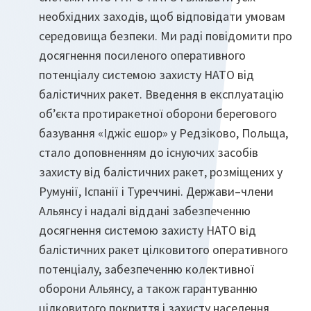
необхідних заходів, щоб відповідати умовам
середовища безпеки. Ми раді повідомити про
досягнення посиленого оперативного
потенціалу системою захисту НАТО від
балістичних ракет. Введення в експлуатацію
об’єкта протиракетної оборони берегового
базування «Іджіс ешор» у Редзіково, Польща,
стало доповненням до існуючих засобів
захисту від балістичних ракет, розміщених у
Румунії, Іспанії і Туреччині. Держави–члени
Альянсу і надалі віддані забезпеченню
досягнення системою захисту НАТО від
балістичних ракет цілковитого оперативного
потенціалу, забезпеченню колективної
оборони Альянсу, а також гарантуванню
цілковитого покриття і захисту населення,