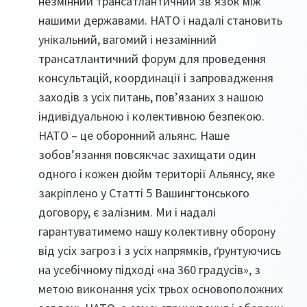
незмінний трансатлантичний зв’язок між
нашими державами. НАТО і надалі становить
унікальний, вагомий і незамінний
трансатлантичний форум для проведення
консультацій, координації і запровадження
заходів з усіх питань, пов’язаних з нашою
індивідуальною і колективною безпекою.
НАТО – це оборонний альянс. Наше
зобов’язання повсякчас захищати один
одного і кожен дюйм території Альянсу, яке
закріплено у Статті 5 Вашингтонського
договору, є залізним. Ми і надалі
гарантуватимемо нашу колективну оборону
від усіх загроз і з усіх напрямків, ґрунтуючись
на усебічному підході «на 360 градусів», з
метою виконання усіх трьох основоположних