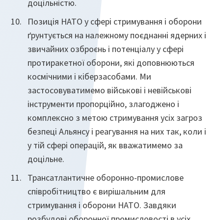
доцільністю.
Позиція НАТО у сфері стримування і оборони
ґрунтується на належному поєднанні ядерних і
звичайних озброєнь і потенціалу у сфері
протиракетної оборони, які доповнюються
космічними і кіберзасобами. Ми
застосовуватимемо військові і невійськові
інструменти пропорційно, злагоджено і
комплексно з метою стримування усіх загроз
безпеці Альянсу і реагування на них так, коли і
у тій сфері операцій, як вважатимемо за
доцільне.
Трансатлантичне оборонно-промислове
співробітництво є вирішальним для
стримування і оборони НАТО. Завдяки
розбудові оборонної промисловості в усіх