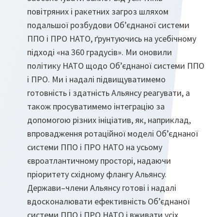
повітряних і ракетних загроз шляхом
подальшої розбудови Об’єднаної системи
ППО і ПРО НАТО, ґрунтуючись на усебічному
підході «на 360 градусів». Ми оновили
політику НАТО щодо Об’єднаної системи ППО
і ПРО. Ми і надалі підвищуватимемо
готовність і здатність Альянсу реагувати, а
також просуватимемо інтеграцію за
допомогою різних ініціатив, як, наприклад,
впровадження ротаційної моделі Об’єднаної
системи ППО і ПРО НАТО на усьому
євроатлантичному просторі, надаючи
пріоритету східному флангу Альянсу.
Держави–члени Альянсу готові і надалі
вдосконалювати ефективність Об’єднаної
системи ППО і ПРО НАТО і вживати усіх