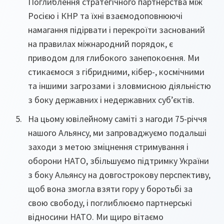
Поглиблення стратегічного партнерства між
Росією і КНР та їхні взаємодоповнюючі
намагання підірвати і перекроїти заснований
на правилах міжнародний порядок, є
приводом для глибокого занепокоєння. Ми
стикаємося з гібридними, кібер-, космічними
та іншими загрозами і зловмисною діяльністю
з боку державних і недержавних суб’єктів.
На цьому ювілейному саміті з нагоди 75-річчя
нашого Альянсу, ми запроваджуємо подальші
заходи з метою зміцнення стримування і
оборони НАТО, збільшуємо підтримку України
з боку Альянсу на довгострокову перспективу,
щоб вона змогла взяти гору у боротьбі за
свою свободу, і поглиблюємо партнерські
відносини НАТО. Ми щиро вітаємо