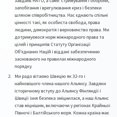
завдань НАТО, а саме: стримування і оборони,
запобігання і врегулювання криз і безпеки
шляхом співробітництва. Нас єднають спільні
цінності такі, як особиста свобода, права
людини, демократія і верховенство права. Ми
дотримуємося норм міжнародного права та
цілей і принципів Статуту Організації
Об’єднаних Націй і віддані забезпеченню
заснованого на правилах міжнародного
порядку.
Ми радо вітаємо Швецію як 32-го і
найновішого члена нашого Альянсу. Завдяки
історичному вступу до Альянсу Фінляндії і
Швеції їхня безпека зміцнилася, а наш Альянс
став міцнішим, включаючи у регіонах Крайньої
Півночі і Балтійського моря. Кожна країна має