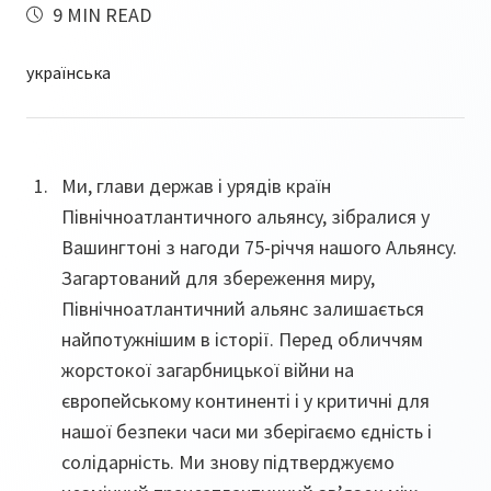
9 MIN READ
Ми, глави держав і урядів країн
Північноатлантичного альянсу, зібралися у
Вашингтоні з нагоди 75-річчя нашого Альянсу.
Загартований для збереження миру,
Північноатлантичний альянс залишається
найпотужнішим в історії. Перед обличчям
жорстокої загарбницької війни на
європейському континенті і у критичні для
нашої безпеки часи ми зберігаємо єдність і
солідарність. Ми знову підтверджуємо