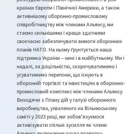
країнах Європи і Північної Америки, а також
активнішому оборонно-промисловому
співробітництву між членами Альянсу, ми
стаємо сильнішими і краще здатними
своєчасно забезпечувати вимоги оборонних
планів НАТО. На ньому ґрунтується наша
підтримка України – нині і в майбутньому. Ми і
надалі, за доцільністю, скорочуватимемо і
усуватимемо перепони, що існують в
оборонній торгівлі та інвестиціях в оборонно-
промисловий комплекс між членами Альянсу.
Виходячи з Плану дій у галузі оборонного
виробництва, ухваленого на Вільнюському
саміті у 2023 році, ми зобов’язуємося
активізувати спільні зусилля як члени
Альянсу, включаючи щодо розвитку