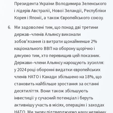
Президента України Володимира Зеленського
і лідерів Австралії, Нової Зеландії, Республіки
Корея і Японії, а також Європейського союзу.
Ми задоволені тим, що понад дві третини
держав–членів Альянсу виконали
зобов’язання із витрати щонайменше 2%
національного ВВП на оборону щорічно і
дякуємо тим, хто перевищив цей показник.
Держави–члени Альянсу нарощують зусилля:
у 2024 році оборонні видатки європейських
членів НАТО і Канади збільшено на 18%, що
становить найбільше зростання за останні
десятиліття. Вони також збільшують
інвестиції у сучасний потенціал і беруть
активнішу участь в місіях, операціях і заходах
НАТО. Ми знову підтверджуємо нашу незмінну