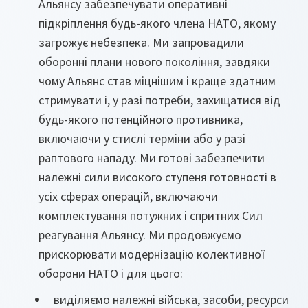
Альянсу забезпечувати оперативні
підкріплення будь-якого члена НАТО, якому
загрожує небезпека. Ми запровадили
оборонні плани нового покоління, завдяки
чому Альянс став міцнішим і краще здатним
стримувати і, у разі потреби, захищатися від
будь-якого потенційного противника,
включаючи у стислі терміни або у разі
раптового нападу. Ми готові забезпечити
належні сили високого ступеня готовності в
усіх сферах операцій, включаючи
комплектування потужних і спритних Сил
реагування Альянсу. Ми продовжуємо
прискорювати модернізацію колективної
оборони НАТО і для цього:
виділяємо належні війська, засоби, ресурси