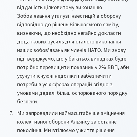
відданість цілковитому виконанню
Зобов’язання у галузі інвестицій в оборону
відповідно до рішень Вільнюського саміту,
визнаючи, що необхідно негайно докласти
додаткових зусиль для сталого виконання
наших зобов’язань як членів НАТО. Ми знову
підтверджуємо, що у багатьох випадках буде
потрібно перевищити показник у 2% ВВП, аби
усунути існуючі недоліки і забезпечити
потреби в усіх сферах операцій згідно з
умовами дедалі більш оспорюваного порядку
безпеки.
Ми запровадили наймасштабніше зміцнення
колективної оборони Альянсу за останнє
покоління. Ми втілюємо у життя рішення