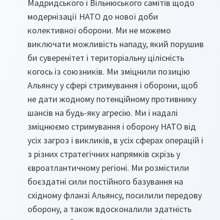
Мадридського і Вільнюського самітів щодо
модернізації НАТО до нової доби
колективної оборони. Ми не можемо
виключати можливість нападу, який порушив
би суверенітет і територіальну цілісність
когось із союзників. Ми зміцнили позицію
Альянсу у сфері стримування і оборони, щоб
не дати жодному потенційному противнику
шансів на будь-яку агресію. Ми і надалі
зміцнюємо стримування і оборону НАТО від
усіх загроз і викликів, в усіх сферах операцій і
з різних стратегічних напрямків скрізь у
євроатлантичному регіоні. Ми розмістили
боєздатні сили постійного базування на
східному фланзі Альянсу, посилили передову
оборону, а також вдосконалили здатність