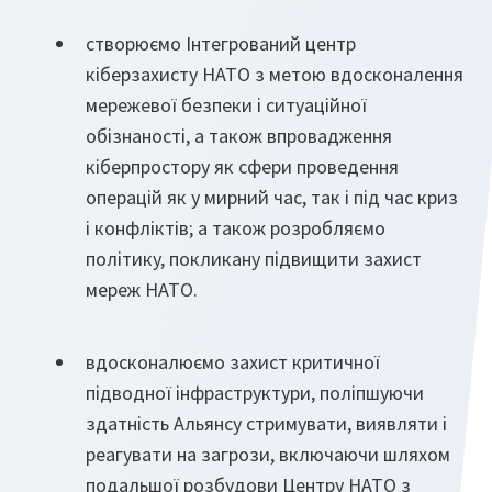
створюємо Інтегрований центр
кіберзахисту НАТО з метою вдосконалення
мережевої безпеки і ситуаційної
обізнаності, а також впровадження
кіберпростору як сфери проведення
операцій як у мирний час, так і під час криз
і конфліктів; а також розробляємо
політику, покликану підвищити захист
мереж НАТО.
вдосконалюємо захист критичної
підводної інфраструктури, поліпшуючи
здатність Альянсу стримувати, виявляти і
реагувати на загрози, включаючи шляхом
подальшої розбудови Центру НАТО з