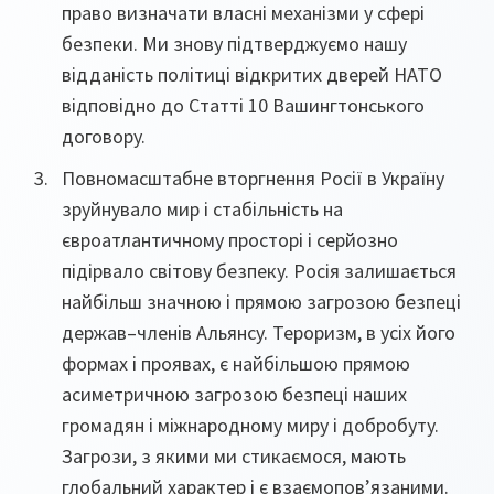
право визначати власні механізми у сфері
безпеки. Ми знову підтверджуємо нашу
відданість політиці відкритих дверей НАТО
відповідно до Статті 10 Вашингтонського
договору.
Повномасштабне вторгнення Росії в Україну
зруйнувало мир і стабільність на
євроатлантичному просторі і серйозно
підірвало світову безпеку. Росія залишається
найбільш значною і прямою загрозою безпеці
держав–членів Альянсу. Тероризм, в усіх його
формах і проявах, є найбільшою прямою
асиметричною загрозою безпеці наших
громадян і міжнародному миру і добробуту.
Загрози, з якими ми стикаємося, мають
глобальний характер і є взаємопов’язаними.