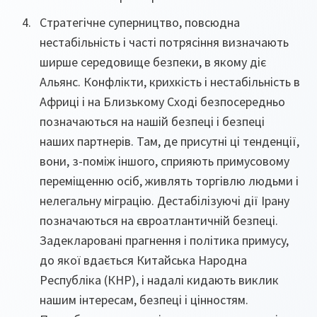
Стратегічне суперництво, повсюдна
нестабільність і часті потрясіння визначають
ширше середовище безпеки, в якому діє
Альянс. Конфлікти, крихкість і нестабільність в
Африці і на Близькому Сході безпосередньо
позначаються на нашій безпеці і безпеці
наших партнерів. Там, де присутні ці тенденції,
вони, з-поміж іншого, сприяють примусовому
переміщенню осіб, живлять торгівлю людьми і
нелегальну міграцію. Дестабілізуючі дії Ірану
позначаються на євроатлантичній безпеці.
Задекларовані прагнення і політика примусу,
до якої вдається Китайська Народна
Республіка (КНР), і надалі кидають виклик
нашим інтересам, безпеці і цінностям.