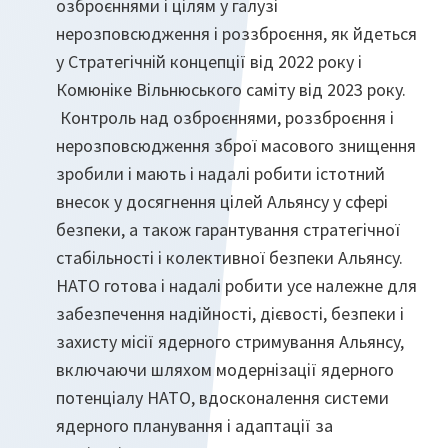
озброєннями і цілям у галузі
нерозповсюдження і роззброєння, як йдеться
у Стратегічній концепції від 2022 року і
Комюніке Вільнюського саміту від 2023 року.
Контроль над озброєннями, роззброєння і
нерозповсюдження зброї масового знищення
зробили і мають і надалі робити істотний
внесок у досягнення цілей Альянсу у сфері
безпеки, а також гарантування стратегічної
стабільності і колективної безпеки Альянсу.
НАТО готова і надалі робити усе належне для
забезпечення надійності, дієвості, безпеки і
захисту місії ядерного стримування Альянсу,
включаючи шляхом модернізації ядерного
потенціалу НАТО, вдосконалення системи
ядерного планування і адаптації за