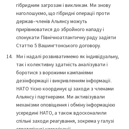
гібридним загрозам і викликам. Ми знову
наголошуємо, що гібридні операції проти
держав–членів Альянсу можуть
прирівнюватися до збройного нападу і
спонукати Північноатлантичну раду задіяти
Статтю 5 Вашингтонського договору.
Ми і надалі розвиватимемо як індивідуальну,
так і колективну здатність аналізувати і
боротися з ворожими кампаніями
дезінформації і викривленням інформації.
НАТО тісно координує ці заходи з членами
Альянсу і партнерами. Ми активізували
механізми оповіщення і обміну інформацією
усередині НАТО, а також вдосконалили
спільні заходи реагування, зокрема у галузі
стратегічної комунікації.