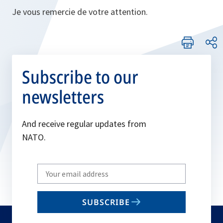
Je vous remercie de votre attention.
Subscribe to our
newsletters
And receive regular updates from
NATO.
Write
your
email
SUBSCRIBE
to
subscribe