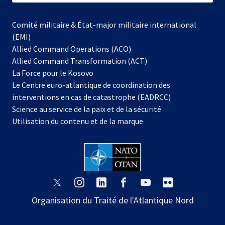
Comité militaire & État-major militaire international
(EMI)
s’ouvre
Allied Command Operations (ACO)
dans
Allied Command Transformation (ACT)
s’ouvre
un
La Force pour le Kosovo
dans
nouvel
Le Centre euro-atlantique de coordination des
un
onglet
interventions en cas de catastrophe (EADRCC)
nouvel
Science au service de la paix et de la sécurité
onglet
Utilisation du contenu et de la marque
s’ouvre
s’ouvre
s’ouvre
s’ouvre
s’ouvre
s’ouvre
dans
dans
dans
dans
dans
dans
Organisation du Traité de l'Atlantique Nord
un
un
un
un
un
un
nouvel
nouvel
nouvel
nouvel
nouvel
nouvel
onglet
onglet
onglet
onglet
onglet
onglet