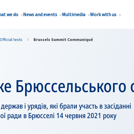
at we do
News and events
Multimedia
Work with us
Official texts
Brussels Summit Communiqué
е Брюссельського 
ержав і урядів, які брали участь в засіданні
ої ради в Брюсселі 14 червня 2021 року