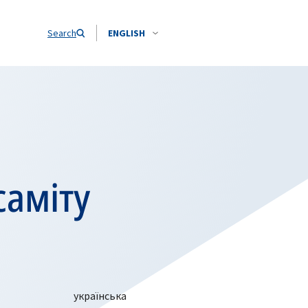
Search
ENGLISH
саміту