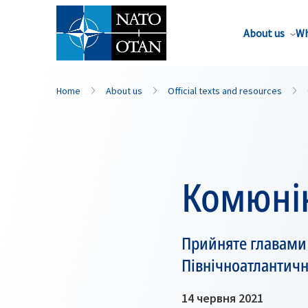
About us
Wh
Home
About us
Official texts and resources
Комюнік
Прийняте главами д
Північноатлантичн
14 червня 2021