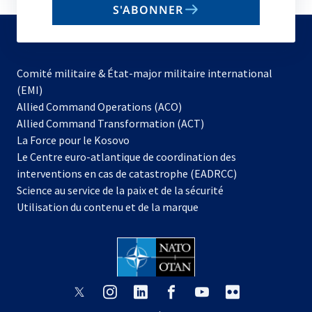
S'ABONNER
to
subscribe
Comité militaire & État-major militaire international
(EMI)
s’ouvre
Allied Command Operations (ACO)
dans
Allied Command Transformation (ACT)
s’ouvre
un
La Force pour le Kosovo
dans
nouvel
Le Centre euro-atlantique de coordination des
un
onglet
interventions en cas de catastrophe (EADRCC)
nouvel
Science au service de la paix et de la sécurité
onglet
Utilisation du contenu et de la marque
s’ouvre
s’ouvre
s’ouvre
s’ouvre
s’ouvre
s’ouvre
dans
dans
dans
dans
dans
dans