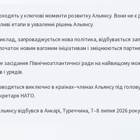
оходять у ключові моменти розвитку Альянсу. Вони не є 
иві етапи в ухваленні рішень Альянсу.
риклад, запроваджується нова політика, відбувається з
 початок новим вагомим ініціативам і зміцнюються партне
е засідання Північноатлантичної ради на найвищому мож
 і урядів.
оводяться виключно в країнах–членах Альянсу під голов
екретаря НАТО.
льянсу відбувся в Анкарі, Туреччина, 7–8 липня 2026 року