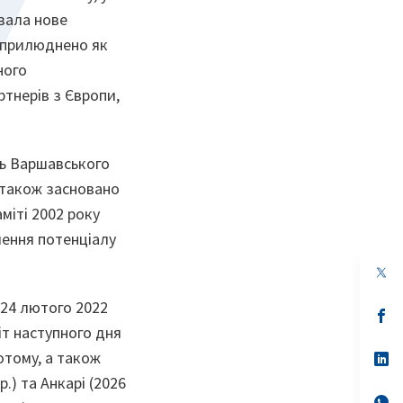
ювала нове
 оприлюднено як
ного
ртнерів з Європи,
ць Варшавського
 також засновано
міті 2002 року
лення потенціалу
op
in
a
 24 лютого 2022
n
op
ta
in
іт наступного дня
a
отому, а також
n
op
ta
in
р.) та Анкарі (2026
a
n
op