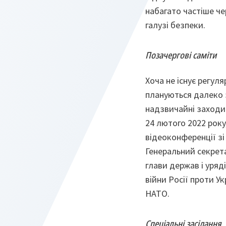
набагато частіше че
галузі безпеки.
Позачергові саміти
Хоча не існує регул
плануються далеко 
надзвичайні заходи.
24 лютого 2022 рок
відеоконференції зі
Генеральний секрета
глави держав і уряд
війни Росії проти У
НАТО.
Спеціальні засідання