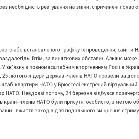
рез необхідність реагування на зміни, спричинені появою
ярного або встановленого графіку їх проведення, саміти
заздалегідь. Втім, за виняткових обставин Альянс мож
 У зв’язку з повномасштабним вторгненням Росії в Украї
у, 25 лютого лідери держав–членів НАТО провели за доп
 штаб-квартири НАТО у Брюсселі екстрений віртуальний 
р НАТО. Невдовзі потому, 24 березня відбувся позачерго
ів країн–членів НАТО були присутні особисто, з метою о
країни і вжиття заходів для подальшого зміцнення стрим