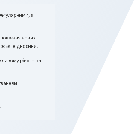
регулярними, а
апрошення нових
рські відносини.
ливому рівні – на
уванням
.