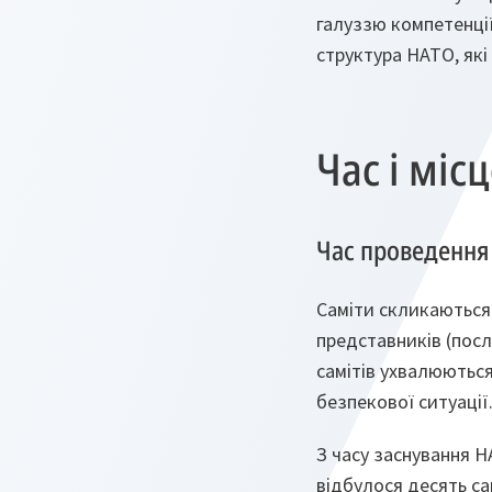
галуззю компетенції
структура НАТО, які
Час і міс
Час проведення
Саміти скликаються 
представників (посл
самітів ухвалюються
безпекової ситуації
З часу заснування НА
відбулося десять са