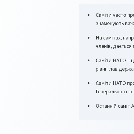
Саміти часто пр
знаменують важл
На самітах, нап
членів, дається
Саміти НАТО – ц
рівні глав держав
Саміти НАТО пр
Генерального с
Останній саміт А