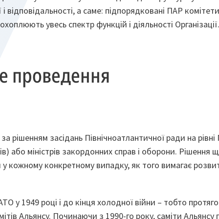
 і відповідальності, а саме: підпорядковані ПАР комітет
 охоплюють увесь спектр функцій і діяльності Організації
це проведення
за рішенням засідань Північноатлантичної ради на рівні
ів) або міністрів закордонних справ і оборони. Рішення
 у кожному конкретному випадку, як того вимагає розвит
.
ТО у 1949 році і до кінця холодної війни – тобто протяго
мітів Альянсу. Починаючи з 1990-го року, саміти Альянс