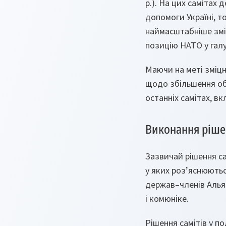
р.). На цих самітах
допомоги Україні, т
наймасштабніше змі
позицію НАТО у галу
Маючи на меті зміц
щодо збільшення об
останніх самітах, вк
Виконання рішен
Зазвичай рішення са
у яких роз’яснюютьс
держав–членів Альян
і комюніке.
Рішення самітів у п