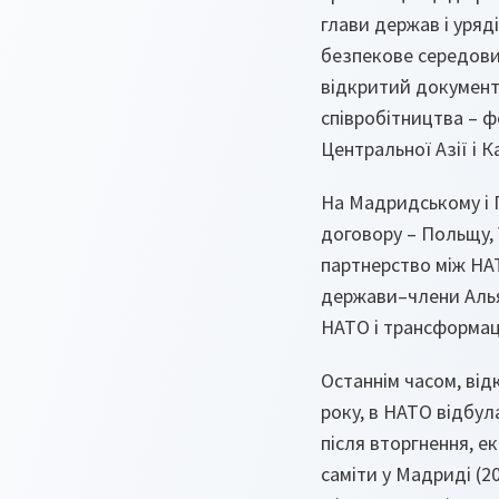
глави держав і уряд
безпекове середови
відкритий документ.
співробітництва – ф
Центральної Азії і К
На Мадридському і 
договору – Польщу, 
партнерство між НАТО
держави–члени Алья
НАТО і трансформаці
Останнім часом, від
року, в НАТО відбул
після вторгнення, е
саміти у Мадриді (202