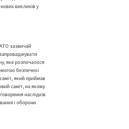
 нових викликів у
 НАТО зазвичай
е запроваджувати
ну, яке розпочалося
омогою безпечної
саміт, який приймав
вий саміт, на якому
бговорення наслідків
ування і оборони