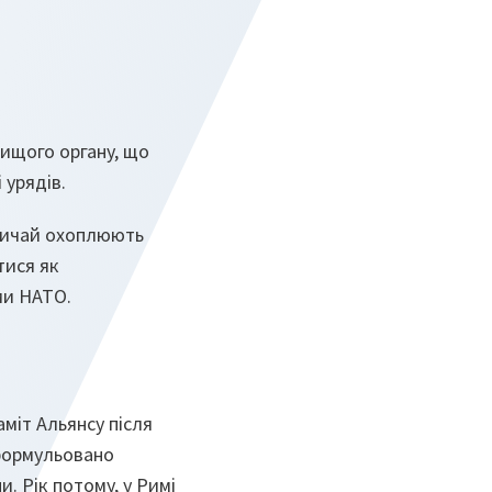
вищого органу, що
 урядів.
звичай охоплюють
тися як
ми НАТО.
аміт Альянсу після
сформульовано
. Рік потому, у Римі