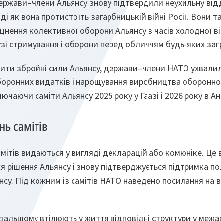
 держави–члени Альянсу знову підтвердили неухильну ві
оді як вона протистоїть загарбницькій війні Росії. Вони
цнення колективної оборони Альянсу з часів холодної в
зі стримування і оборони перед обличчям будь-яких загр
нити збройні сили Альянсу, держави–члени НАТО ухвалил
оронних видатків і нарощування виробництва оборонної 
лючаючи саміти Альянсу 2025 року у Гаазі і 2026 року в Ан
ь самітів
мітів видаються у вигляді декларацій або комюніке. Це 
я рішення Альянсу і знову підтверджується підтримка п
су. Під кожним із самітів НАТО наведено посилання на в
одальшому втілюють у життя відповідні структури у межа