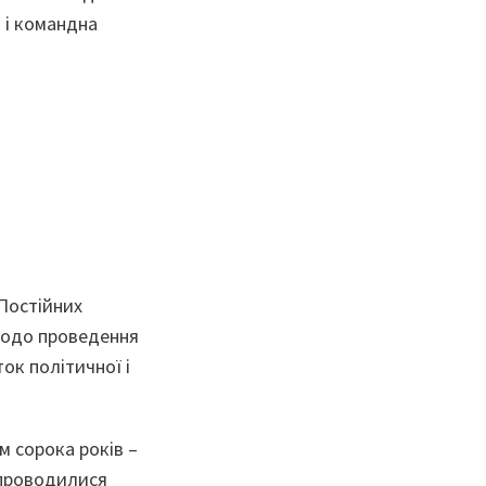
и і командна
.
 Постійних
 щодо проведення
ок політичної і
м сорока років –
у проводилися