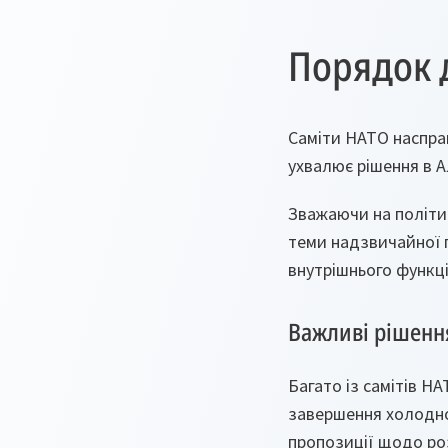
Порядок 
Саміти НАТО насправ
ухвалює рішення в Ал
Зважаючи на політи
теми надзвичайної п
внутрішнього функці
Важливі рішенн
Багато із самітів Н
завершення холодної
пропозиції щодо роз