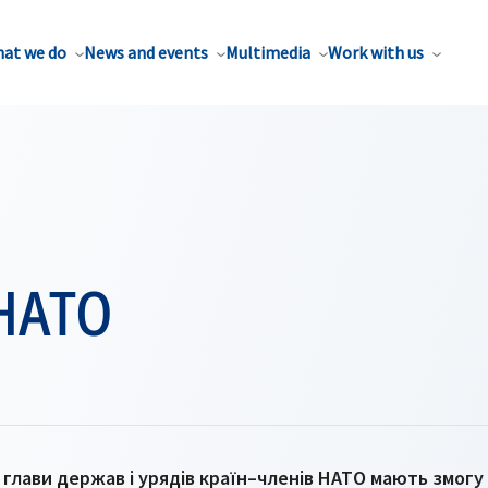
at we do
News and events
Multimedia
Work with us
НАТО
глави держав і урядів країн–членів НАТО мають змогу