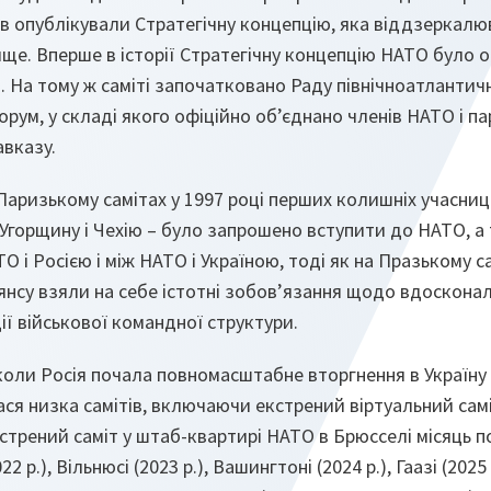
ів опублікували Стратегічну концепцію, яка віддзеркал
ще. Вперше в історії Стратегічну концепцію НАТО було
 На тому ж саміті започатковано Раду північноатлантич
орум, у складі якого офіційно об’єднано членів НАТО і па
авказу.
Паризькому самітах у 1997 році перших колишніх учасни
Угорщину і Чехію – було запрошено вступити до НАТО, а
 і Росією і між НАТО і Україною, тоді як на Празькому са
нсу взяли на себе істотні зобов’язання щодо вдоскона
ї військової командної структури.
коли Росія почала повномасштабне вторгнення в Україну
ася низка самітів, включаючи екстрений віртуальний сам
кстрений саміт у штаб-квартирі НАТО в Брюсселі місяць п
2 р.), Вільнюсі (2023 р.), Вашингтоні (2024 р.), Гаазі (2025 