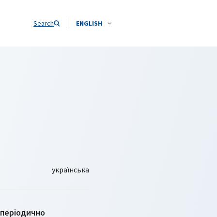
Search
ENGLISH
 періодично