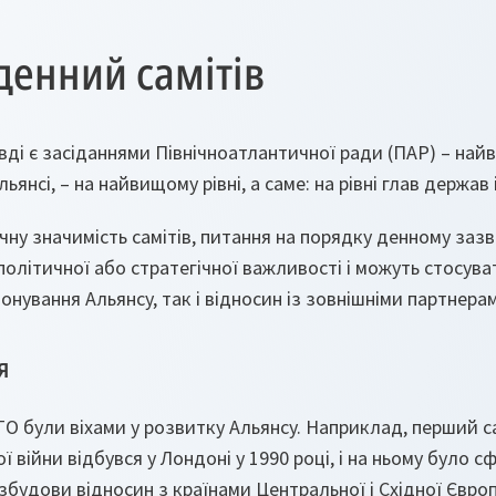
денний самітів
ді є засіданнями Північноатлантичної ради (ПАР) – най
ьянсі, – на найвищому рівні, а саме: на рівні глав держав і
чну значимість самітів, питання на порядку денному за
олітичної або стратегічної важливості і можуть стосува
онування Альянсу, так і відносин із зовнішніми партнера
я
АТО були віхами у розвитку Альянсу. Наприклад, перший с
 війни відбувся у Лондоні у 1990 році, і на ньому було 
будови відносин з країнами Центральної і Східної Європи