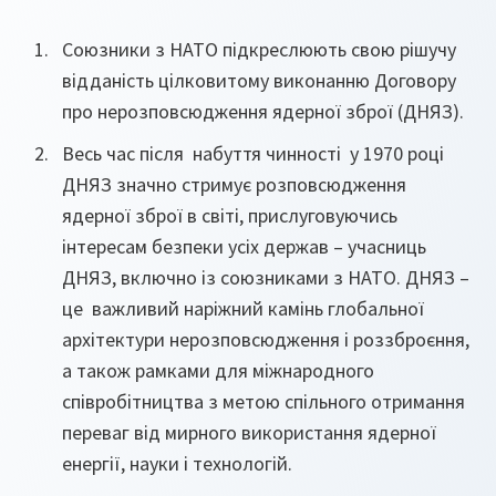
Союзники з НАТО підкреслюють свою рішучу
відданість цілковитому виконанню Договору
про нерозповсюдження ядерної зброї (ДНЯЗ).
Весь час після набуття чинності у 1970 році
ДНЯЗ значно стримує розповсюдження
ядерної зброї в світі, прислуговуючись
інтересам безпеки усіх держав – учасниць
ДНЯЗ, включно із союзниками з НАТО. ДНЯЗ –
це важливий наріжний камінь глобальної
архітектури нерозповсюдження і роззброєння,
а також рамками для міжнародного
співробітництва з метою спільного отримання
переваг від мирного використання ядерної
енергії, науки і технологій.