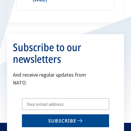
Subscribe to our
newsletters
And receive regular updates from
NATO.
Write
your
email
SUBSCRIBE
to
subscribe