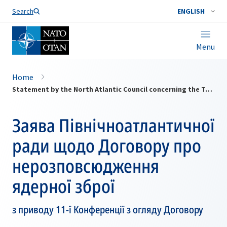
Search
ENGLISH
Menu
Home
Statement by the North Atlantic Council concerning the Treaty on the Non-Proliferation of Nuclear Weapons
Заява Північноатлантичної
ради щодо Договору про
нерозповсюдження
ядерної зброї
з приводу 11-ї Конференції з огляду Договору