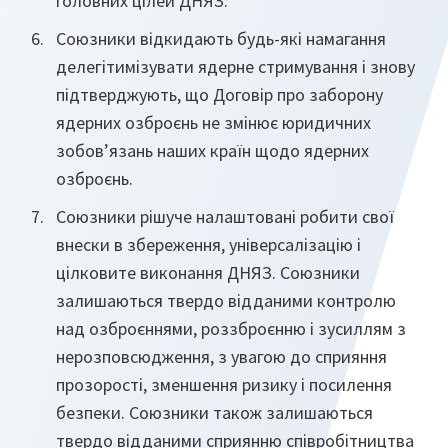
головних цілей ДНЯЗ.
Союзники відкидають будь-які намагання
делегітимізувати ядерне стримування і знову
підтверджують, що Договір про заборону
ядерних озброєнь не змінює юридичних
зобов’язань наших країн щодо ядерних
озброєнь.
Союзники рішуче налаштовані робити свої
внески в збереження, універсалізацію і
цілковите виконання ДНЯЗ. Союзники
залишаються твердо відданими контролю
над озброєннями, роззброєнню і зусиллям з
нерозповсюдження, з увагою до сприяння
прозорості, зменшення ризику і посилення
безпеки. Союзники також залишаються
твердо відданими сприянню співробітництва