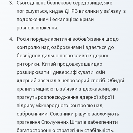
Сьогоднішнє безпекове середовище, яке
погіршується, кидає ДНЯЗ виклики у зв’язку з
подовженням і ескалацією кризи
розповсюдження.
Росія порушує критичні зобов’язання щодо
контролю над озброєннями і вдається до
безвідповідально погрозливої ядерної
риторики. Китай продовжує швидко
розширювати і диверсифікувати свій
ядерний арсенал в непрозорий спосіб. Обидві
країни зміцнюють зв’язки з державами, які
прагнуть розповсюдження ядерної зброї і
підриву міжнародного контролю над
озброєннями. Союзники рішуче заохочують
прагнення Сполучених Штатів забезпечити
багатосторонню стратегічну стабільність.