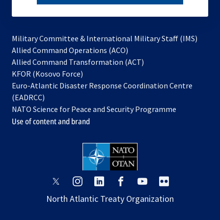
subscribe
Military Committee & International Military Staff (IMS)
opens
Allied Command Operations (ACO)
in
opens
Allied Command Transformation (ACT)
opens
a
in
KFOR (Kosovo Force)
in
new
a
Euro-Atlantic Disaster Response Coordination Centre
a
tab
new
(EADRCC)
new
tab
NATO Science for Peace and Security Programme
tab
Use of content and brand
opens
opens
opens
opens
opens
opens
in
in
in
in
in
in
North Atlantic Treaty Organization
a
a
a
a
a
a
new
new
new
new
new
new