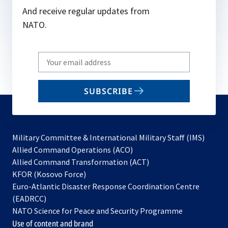
And receive regular updates from
NATO.
Write
your
email
SUBSCRIBE
to
subscribe
Military Committee & International Military Staff (IMS)
opens
Allied Command Operations (ACO)
in
opens
Allied Command Transformation (ACT)
opens
a
in
KFOR (Kosovo Force)
in
new
a
Euro-Atlantic Disaster Response Coordination Centre
a
tab
new
(EADRCC)
new
tab
NATO Science for Peace and Security Programme
tab
Use of content and brand