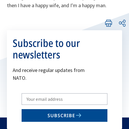
then I have a happy wife, and I'm a happy man.
Subscribe to our
newsletters
And receive regular updates from
NATO.
Write
your
email
SUBSCRIBE
to
subscribe