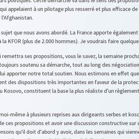
urs politiques. Cette démarche va dans le sens des proposit
qui appelaient à un pilotage plus resserré et plus efficace de 
r l'Afghanistan.
e sujet que nous avons abordé. La France apporte également
à la KFOR (plus de 2.000 hommes). Je voudrais faire quelqu
i remettra ses propositions, vous le savez, la semaine proch
toujours soutenu sa démarche, tout au long des négociations
lui apporter notre total soutien. Nous estimons en effet que
uent des dispositions très importantes en faveur de la protec
Kosovo, constituent la base la plus réaliste d'un règlement
moi-même à plusieurs reprises aux dirigeants serbes et kosov
de ces propositions et avoir une discussion constructive sur
ensons qu'il doit d'abord y avoir, dans les semaines qui vienn