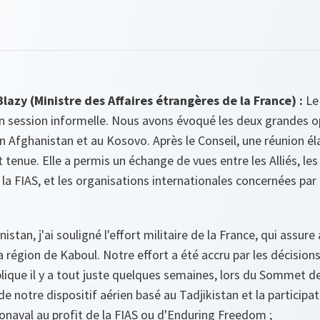
lazy (Ministre des Affaires étrangères de la France) :
Le 
en session informelle. Nous avons évoqué les deux grandes o
n Afghanistan et au Kosovo. Après le Conseil, une réunion él
t tenue. Elle a permis un échange de vues entre les Alliés, le
à la FIAS, et les organisations internationales concernées par
istan, j'ai souligné l'effort militaire de la France, qui assure
égion de Kaboul. Notre effort a été accru par les décisions
lique il y a tout juste quelques semaines, lors du Sommet de
e notre dispositif aérien basé au Tadjikistan et la participa
onaval au profit de la FIAS ou d'Enduring Freedom ;