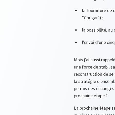
la fourniture de 
"Cougar") ;
la possibilité, au
l'envoi d'une cin
Mais j'ai aussi rappel
une force de stabilis
reconstruction de se 
la stratégie d'ensembl
permis des échanges f
prochaine étape ?
La prochaine étape se