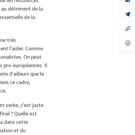
que les ressources
ta
in
s au détriment de la
a
n
op
ssentielle de la
ta
in
a
n
op
ta
in
a
ne très
n
op
ta
in
ment l'aider. Comme
a
ionalistes. On peut
n
ta
es pro-européennes. Il
ite d'ailleurs que le
Dans ce cadre,
ice.
 serbe, c'est juste
inal ? Quelle est
a dans cette
iation et du