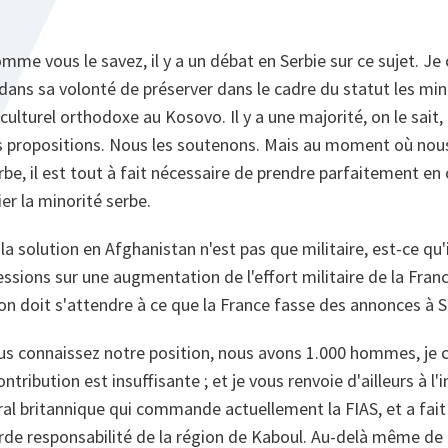
me vous le savez, il y a un débat en Serbie sur ce sujet. Je c
 dans sa volonté de préserver dans le cadre du statut les mino
culturel orthodoxe au Kosovo. Il y a une majorité, on le sait,
es propositions. Nous les soutenons. Mais au moment où nous
rbe, il est tout à fait nécessaire de prendre parfaitement en
ier la minorité serbe.
la solution en Afghanistan n'est pas que militaire, est-ce qu
ssions sur une augmentation de l'effort militaire de la France
on doit s'attendre à ce que la France fasse des annonces à Sé
us connaissez notre position, nous avons 1.000 hommes, je 
ntribution est insuffisante ; et je vous renvoie d'ailleurs à l'
al britannique qui commande actuellement la FIAS, et a fait 
urde responsabilité de la région de Kaboul. Au-delà même de la