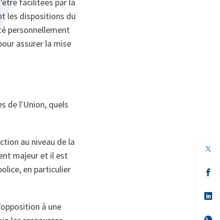
être facilitées par la
 les dispositions du
sisté personnellement
 pour assurer la mise
s de l'Union, quels
ction au niveau de la
op
nt majeur et il est
in
a
lice, en particulier
n
op
ta
in
a
n
op
ta
in
'opposition à une
a
n
op