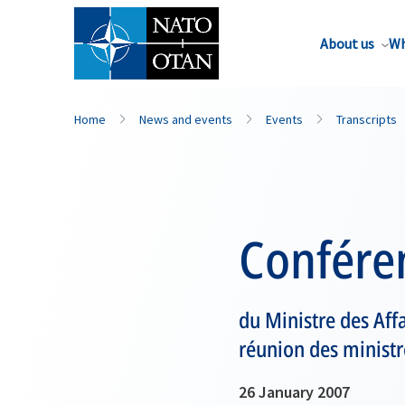
About us
Wh
Home
News and events
Events
Transcripts
Confére
du Ministre des Affa
réunion des ministr
26 January 2007