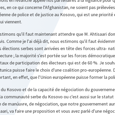
avons en revanche appelé nos partenaires à la vigilance pour 
es, en ce qui concerne l'Afghanistan, ne soient pas prélevée
enne de police et de justice au Kosovo, qui est une priorité e
ui viennent.
stimons qu'il faut maintenant attendre que M. Ahtisaari don
is. Comme je l'ai déjà dit, nous estimons qu'il faut évidem
s élections serbes sont arrivées en tête des forces ultra- nat
 lecture ; la majorité s'est portée sur les forces démocratiqu
 taux de participation des électeurs qui est de 60 %. Je souha
unica puisse faire le choix d'une coalition pro-européenne. 
ortant, en effet, que l'Union européenne puisse former la pol
 du Kosovo et de la capacité de négociation du gouvernement
 la communauté serbe du Kosovo ou c'est aussi sur le statut f
e de manúuvre, de négociation, que notre gouvernement aur
saari, va faire une proposition et vous avez parlé d'une négoc