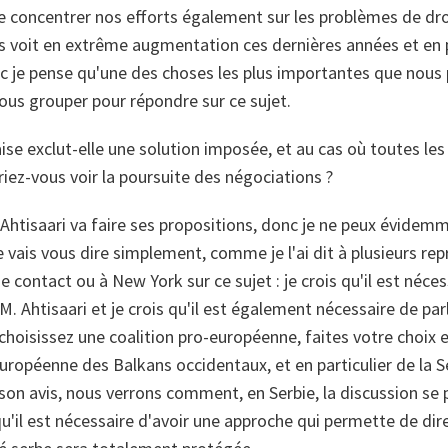
e concentrer nos efforts également sur les problèmes de dr
s voit en extrême augmentation ces dernières années et en p
c je pense qu'une des choses les plus importantes que nous 
s grouper pour répondre sur ce sujet.
ise exclut-elle une solution imposée, et au cas où toutes les
riez-vous voir la poursuite des négociations ?
 Ahtisaari va faire ses propositions, donc je ne peux évidem
e vais vous dire simplement, comme je l'ai dit à plusieurs rep
e contact ou à New York sur ce sujet : je crois qu'il est néce
M. Ahtisaari et je crois qu'il est également nécessaire de parl
 choisissez une coalition pro-européenne, faites votre choix e
européenne des Balkans occidentaux, et en particulier de la S
son avis, nous verrons comment, en Serbie, la discussion se p
u'il est nécessaire d'avoir une approche qui permette de dire