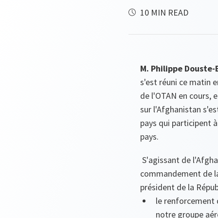
10 MIN READ
M. Philippe Douste-B
s'est réuni ce matin 
de l'OTAN en cours, e
sur l'Afghanistan s'es
pays qui participent 
pays.
S'agissant de l'Afghan
commandement de la r
président de la Répub
le renforcement d
notre groupe aér