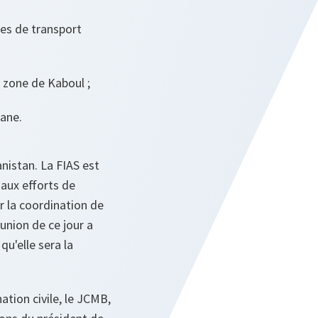
res de transport
la zone de Kaboul ;
hane.
anistan. La FIAS est
 aux efforts de
r la coordination de
éunion de ce jour a
u'elle sera la
ation civile, le JCMB,