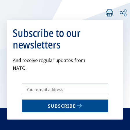
Subscribe to our
newsletters
And receive regular updates from
NATO.
Write
your
email
SUBSCRIBE
to
subscribe