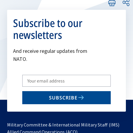
Subscribe to our
newsletters
And receive regular updates from
NATO.
Write
your
email
SUBSCRIBE
to
subscribe
Military Committee & International Military Staff (IMS)
opens
Allied Command Operations (ACO)