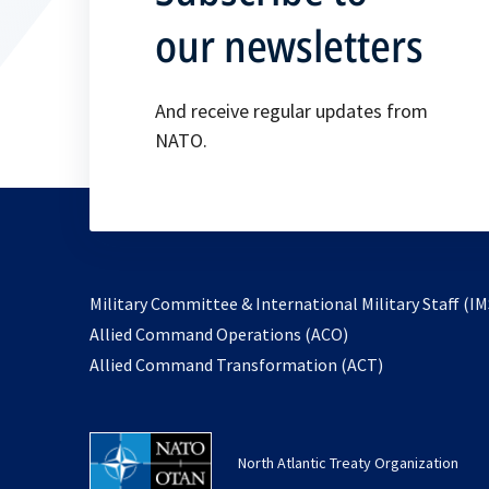
our newsletters
And receive regular updates from
NATO.
Military Committee & International Military Staff (IM
opens
Allied Command Operations (ACO)
in
opens
Allied Command Transformation (ACT)
a
in
new
a
tab
new
North Atlantic Treaty Organization
tab