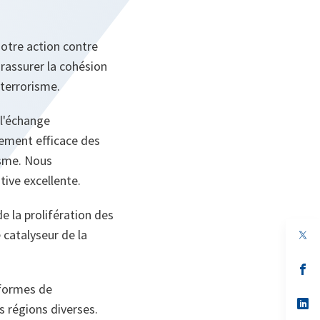
notre action contre
 rassurer la cohésion
 terrorisme.
 l'échange
nement efficace des
isme. Nous
tive excellente.
e la prolifération des
 catalyseur de la
op
in
a
n
op
ta
in
 formes de
a
n
op
s régions diverses.
ta
in