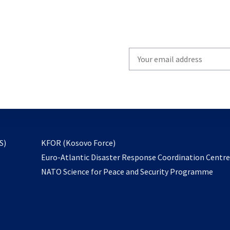
Write
your
email
to
subscribe
opens
S)
KFOR (Kosovo Force)
in
Euro-Atlantic Disaster Response Coordination Centr
a
NATO Science for Peace and Security Programme
new
tab