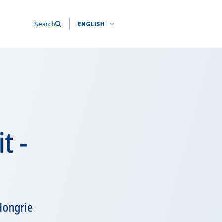
Search
ENGLISH
t -
Hongrie