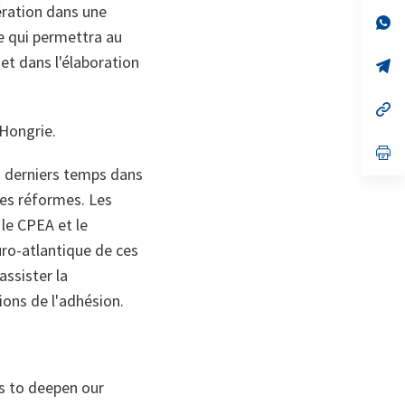
a
ration dans une
n
op
ce qui permettra au
ta
in
a
et dans l'élaboration
n
op
ta
in
a
n
op
ta
in
 Hongrie.
a
n
op
ta
in
s derniers temps dans
a
n
des réformes. Les
ta
 le CPEA et le
uro-atlantique de ces
assister la
ions de l'adhésion.
is to deepen our