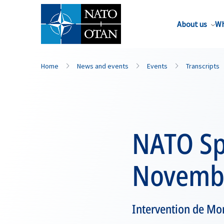
About us
Wh
Home
News and events
Events
Transcripts
NATO Sp
Novembe
Intervention de Mo