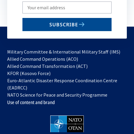
Write
your
email
SUBSCRIBE
to
subscribe
Military Committee & International Military Staff (IMS)
opens
Allied Command Operations (ACO)
in
opens
Allied Command Transformation (ACT)
opens
a
in
KFOR (Kosovo Force)
in
new
a
Euro-Atlantic Disaster Response Coordination Centre
a
tab
new
(EADRCC)
new
tab
NATO Science for Peace and Security Programme
tab
Use of content and brand