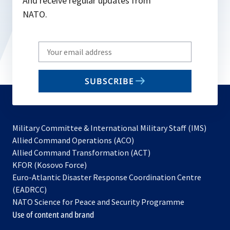
And receive regular updates from
NATO.
Write
your
email
SUBSCRIBE
to
subscribe
Military Committee & International Military Staff (IMS)
opens
Allied Command Operations (ACO)
in
opens
Allied Command Transformation (ACT)
opens
a
in
KFOR (Kosovo Force)
in
new
a
Euro-Atlantic Disaster Response Coordination Centre
a
tab
new
(EADRCC)
new
tab
NATO Science for Peace and Security Programme
tab
Use of content and brand