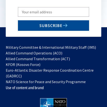
Write
your
email
SUBSCRIBE
to
subscribe
Military Committee & International Military Staff (IMS)
opens
Allied Command Operations (ACO)
in
opens
Allied Command Transformation (ACT)
opens
a
in
KFOR (Kosovo Force)
in
new
a
Euro-Atlantic Disaster Response Coordination Centre
a
tab
new
(EADRCC)
new
tab
NATO Science for Peace and Security Programme
tab
Use of content and brand