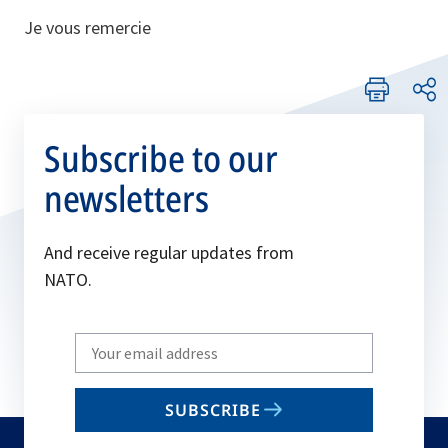
Je vous remercie
Subscribe to our
newsletters
And receive regular updates from
NATO.
Write
your
email
SUBSCRIBE
to
subscribe