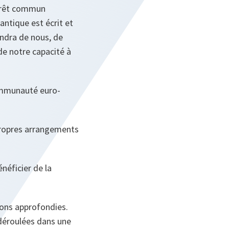
térêt commun
antique est écrit et
endra de nous, de
de notre capacité à
communauté euro-
 propres arrangements
néficier de la
ions approfondies.
 déroulées dans une