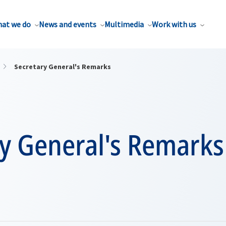
at we do
News and events
Multimedia
Work with us
Secretary General's Remarks
ry General's Remarks