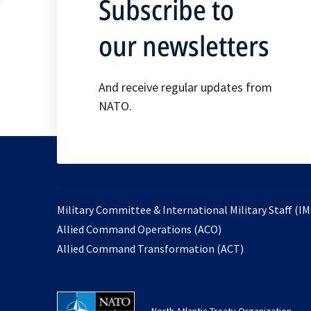
Subscribe to
our newsletters
And receive regular updates from
NATO.
Military Committee & International Military Staff (IM
opens
Allied Command Operations (ACO)
in
opens
Allied Command Transformation (ACT)
a
in
new
a
tab
new