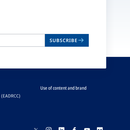
SUBSCRIBE
Use of content and brand
e (EADRCC)
opens
opens
opens
opens
opens
opens