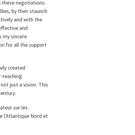
n
 these negotiations.
ta
lies, by their staunch
tively and with the
 effective and
ss my sincere
on for all the support
ewly created
r-reaching
not just a vision. This
century.
ateur sur les
e l'Atlantique Nord et