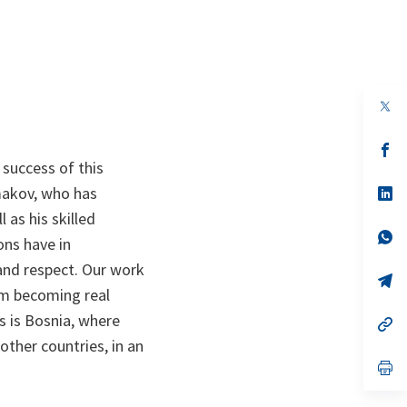
op
in
a
n
op
ta
in
 success of this
a
imakov, who has
n
op
ta
in
 as his skilled
a
n
op
ons have in
ta
in
a
and respect. Our work
n
op
om becoming real
ta
in
a
s is Bosnia, where
n
op
ta
in
ther countries, in an
a
n
op
ta
in
a