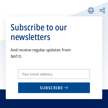
Subscribe to our
newsletters
And receive regular updates from
NATO.
Write
your
email
SUBSCRIBE
to
subscribe