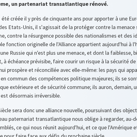
XIème, un partenariat transatlantique rénové.
a été créée il y près de cinquante ans pour apporter à une Eu
des Etats-Unis, il s'agissait de la protéger contre la menace
e, contre la résurgence possible des nationalismes et des i
 fonction originelle de l'Alliance appartient aujourd'hui à l'h
une Russie qui n'est plus une menace, et dont la faiblesse, bi
, à échéance prévisibe, faire courir un risque à la sécurité de
hui prospère et réconcillée avec elle-même: les pays qui appa
en commun des compétences politique majeures; ils se son
tique extérieure et de sécurité commune; ils auron, demain,
est désormais irréversible.
siècle sera donc une alliance nouvelle, poursuivant des objec
eau paternariat transatlantique nous oblige à regarder, au-d
blés, ce qui nous réunit aujourd'hui, et ce que l'Amérique e
re pour faire face aux défis du prochaine siècle.