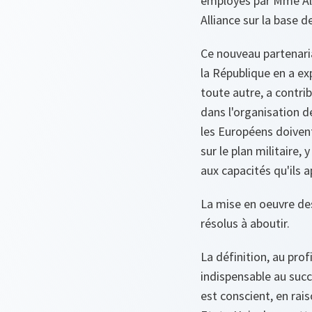
employés par Mme Alb
Alliance sur la base d
Ce nouveau partenaria
la République en a exp
toute autre, a contri
dans l'organisation d
les Européens doivent 
sur le plan militaire,
aux capacités qu'ils a
La mise en oeuvre des
résolus à aboutir.
La définition, au pr
indispensable au succ
est conscient, en rais