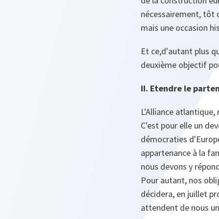
de la construction eu
nécessairement, tôt 
mais une occasion his
Et ce,d'autant plus q
deuxième objectif po
II. Etendre le parte
L'Alliance atlantique,
C'est pour elle un dev
démocraties d'Europe 
appartenance à la fa
nous devons y répond
Pour autant, nos obli
décidera, en juillet 
attendent de nous un