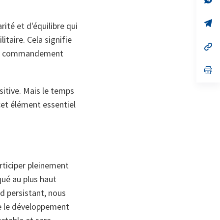
ta
in
a
n
op
rité et d'équilibre qui
ta
in
a
litaire. Cela signifie
n
op
 un commandement
ta
in
a
n
op
ta
in
a
ositive. Mais le temps
n
ta
cet élément essentiel
rticiper pleinement
qué au plus haut
rd persistant, nous
ue le développement