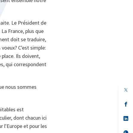
isent ensemble notre
haite. Le Président de
. La France, plus que
ent doit se traduire,
 voeux? C'est simple:
place. Ils doivent,
rées, qui correspondent
e que nous sommes
op
in
a
n
op
ta
in
itables est
a
ulier, dont chacun ici
n
op
ta
in
r l'Europe et pour les
a
n
op