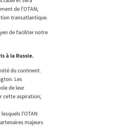
ctable et sera
nement de l'OTAN;
tion transatlantique.
yen de faciliter notre
s à la Russie.
unité du continent.
ington. Les
ole de leur
 cette aspiration;
c lesquels l'OTAN
 partenaires majeurs