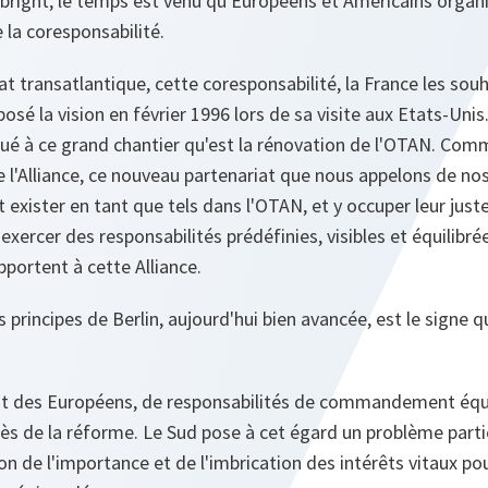
right, le temps est venu qu'Européens et Américains organ
e la coresponsabilité.
t transatlantique, cette coresponsabilité, la France les sou
osé la vision en février 1996 lors de sa visite aux Etats-Unis
bué à ce grand chantier qu'est la rénovation de l'OTAN. Comm
e l'Alliance, ce nouveau partenariat que nous appelons de nos
exister en tant que tels dans l'OTAN, et y occuper leur juste 
 y exercer des responsabilités prédéfinies, visibles et équilib
pportent à cette Alliance.
 principes de Berlin, aujourd'hui bien avancée, est le sign
ofit des Européens, de responsabilités de commandement équ
ès de la réforme. Le Sud pose à cet égard un problème partic
on de l'importance et de l'imbrication des intérêts vitaux pou