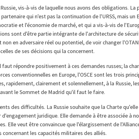
a Russie, vis-à-vis de laquelle nous avons des obligations. La
n partenaire qui n'est pas la continuation de l'URSS, mais un
mocratie et l'économie de marché, et qui a vis-à-vis de l'Euro
tions sont d'être partie intégrante de l'architecture de sécur
et non en adversaire réel ou potentiel, de voir changer l'OTAN
 celles de ses décisions qui la concernent.
il faut répondre positivement à ces demandes russes; la cha
orces conventionnelles en Europe, l'OSCE sont les trois princ
s, rapidement, clairement et solennellement, à la Russie, le
vant le Sommet de Madrid qu'il faut le faire.
s des difficultés. La Russie souhaite que la Charte qu'elle 
r d'engagement juridique. Elle demande à être associée à no
lles. Elle veut être convaincue que l'élargissement de l'Allia
concernant les capacités militaires des alliés.