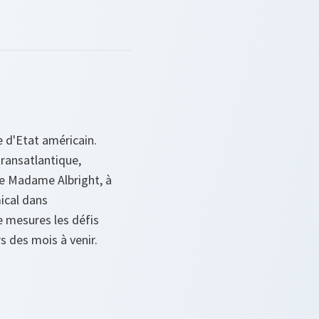
e d'Etat américain.
transatlantique,
 de Madame Albright, à
mical dans
e mesures les défis
rs des mois à venir.