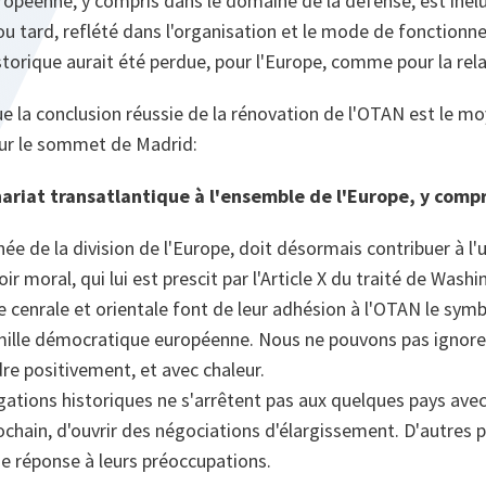
ropéenne, y compris dans le domaine de la défense, est inélu
ou tard, reflété dans l'organisation et le mode de fonction
torique aurait été perdue, pour l'Europe, comme pour la rela
ue la conclusion réussie de la rénovation de l'OTAN est le mo
ur le sommet de Madrid:
nariat transatlantique à l'ensemble de l'Europe, y compri
 née de la division de l'Europe, doit désormais contribuer à l'
oir moral, qui lui est prescit par l'Article X du traité de Wash
cenrale et orientale font de leur adhésion à l'OTAN le symb
mille démocratique européenne. Nous ne pouvons pas ignorer
re positivement, et avec chaleur.
gations historiques ne s'arrêtent pas aux quelques pays ave
prochain, d'ouvrir des négociations d'élargissement. D'autres
e réponse à leurs préoccupations.