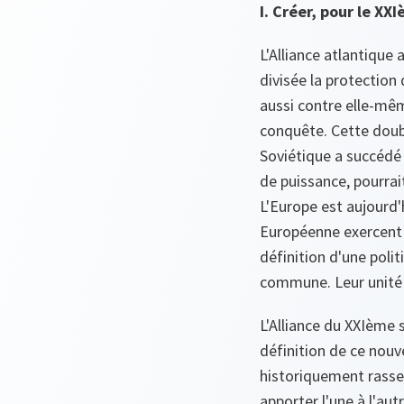
I. Créer, pour le X
L'Alliance atlantique 
divisée la protection 
aussi contre elle-mêm
conquête. Cette double
Soviétique a succédé 
de puissance, pourrait
L'Europe est aujourd'
Européenne exercent 
définition d'une poli
commune. Leur unité 
L'Alliance du XXIème 
définition de ce nouv
historiquement rassem
apporter l'une à l'aut