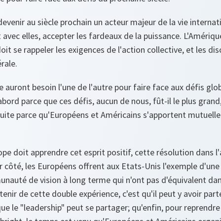
 devenir au siècle prochain un acteur majeur de la vie interna
t avec elles, accepter les fardeaux de la puissance. L'Amérique
t se rappeler les exigences de l'action collective, et les disc
rale.
e auront besoin l'une de l'autre pour faire face aux défis gl
'abord parce que ces défis, aucun de nous, fût-il le plus gran
nsuite parce qu'Européens et Américains s'apportent mutuell
pe doit apprendre cet esprit positif, cette résolution dans l'
eur côté, les Européens offrent aux Etats-Unis l'exemple d'un
auté de vision à long terme qui n'ont pas d'équivalent dans
tenir de cette double expérience, c'est qu'il peut y avoir part
que le "leadership" peut se partager; qu'enfin, pour reprend