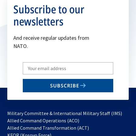
Subscribe to our
newsletters
And receive regular updates from
NATO.
Write
your
email
SUBSCRIBE
to
subscribe
Military Committee & International Military Staff (IMS)
opens
Allied Command Operations (ACO)
in
opens
Allied Command Transformation (ACT)
opens
a
in
KFOR (Kosovo Force)