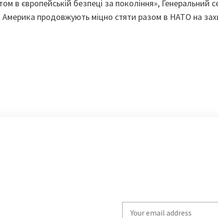
м в європейській безпеці за покоління», Генеральний с
а Америка продовжують міцно стяти разом в НАТО на захи
Write