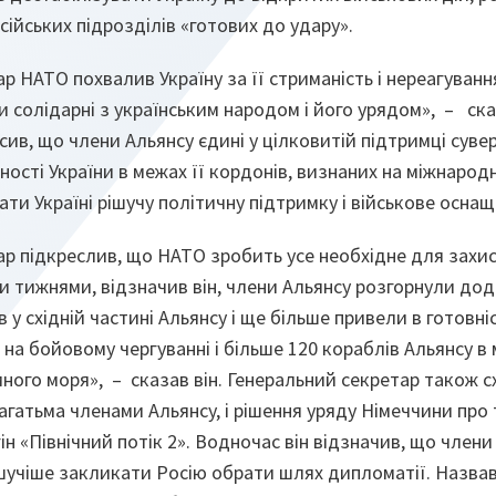
сійських підрозділів «готових до удару».
р НАТО похвалив Україну за її стриманість і нереагуван
Ми солідарні з українським народом і його урядом», – ска
ив, що члени Альянсу єдині у цілковитій підтримці сувер
ності України в межах її кордонів, визнаних на міжнародно
и Україні рішучу політичну підтримку і військове осна
р підкреслив, що НАТО зробить усе необхідне для захис
іми тижнями, відзначив він, члени Альянсу розгорнули до
у східній частині Альянсу і ще більше привели в готовніс
 на бойовому чергуванні і більше 120 кораблів Альянсу в 
ного моря», – сказав він. Генеральний секретар також с
багатьма членами Альянсу, і рішення уряду Німеччини про 
ін «Північний потік 2». Водночас він відзначив, що члени
учіше закликати Росію обрати шлях дипломатії. Назва