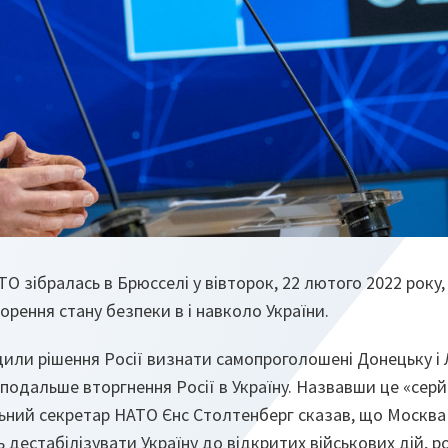
АТО зібралась в Брюсселі у вівторок, 22 лютого 2022 року
орення стану безпеки в і навколо України.
или рішення Росії визнати самопроголошені Донецьку і 
 подальше вторгнення Росії в Україну. Назвавши це «сер
альний секретар НАТО Єнс Столтенберг сказав, що Москва
 дестабілізувати Україну до відкритих військових дій, 