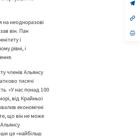
n
op
ta
in
a
n
op
ня на неодноразові
ta
in
a
зав він. Пан
n
op
ta
in
енітету і
a
n
му рівні, і
ta
щення.
ту членів Альянсу
датково тисячі
ть. «У нас понад 100
морі, від Крайньої
хвалив економічні
те, що він не може
 Альянсу
вши це «найбільш