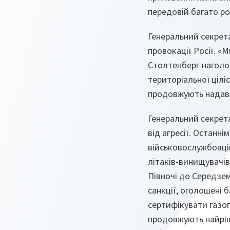
передовій багато ро
Генеральний секрета
провокації Росії. «
Столтенберг наголос
територіальної ціліс
продовжують надават
Генеральний секрета
від агресії. Останн
військовослужбовців 
літаків-винищувачів
Півночі до Середзем
санкції, оголошені 
сертифікувати газог
продовжують найріш