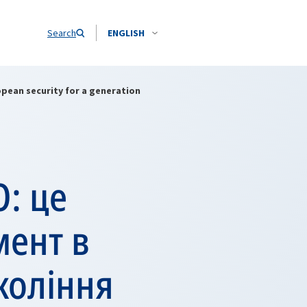
Search
ENGLISH
pean security for a generation
: це
ент в
коління