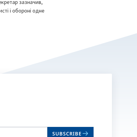
екретар зазначив,
сті і обороні одне
SUBSCRIBE