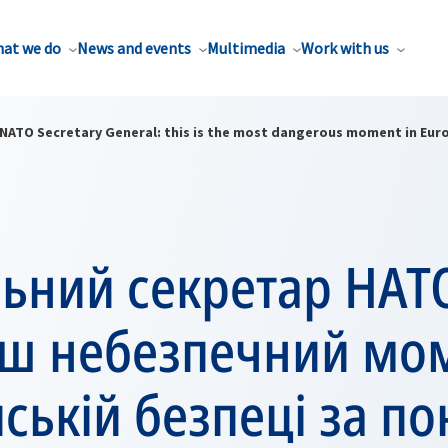
at we do
News and events
Multimedia
Work with us
NATO Secretary General: this is the most dangerous moment in Euro
ьний секретар НАТО
ьш небезпечний мом
ській безпеці за по