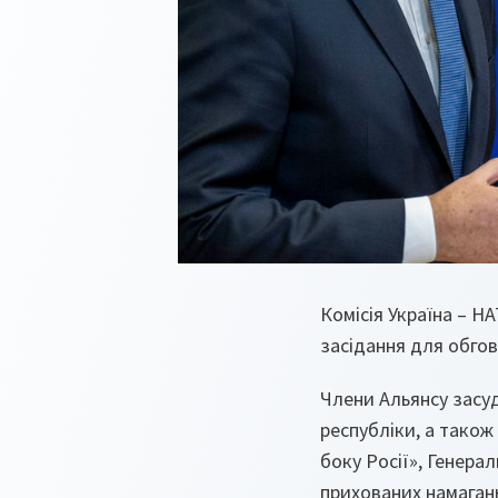
Комісія Україна – Н
засідання для обгов
Члени Альянсу засуд
республіки, а також
боку Росії», Генер
прихованих намагань