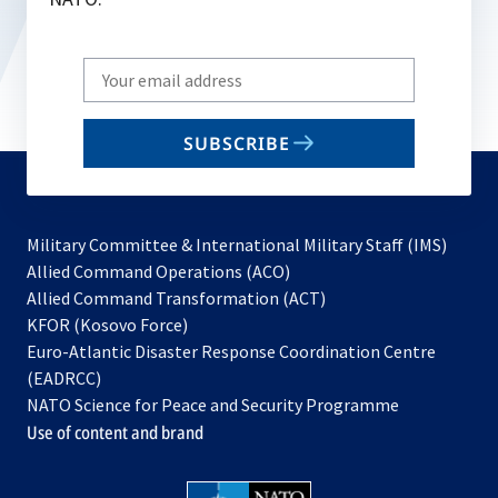
Write
your
email
SUBSCRIBE
to
subscribe
Military Committee & International Military Staff (IMS)
opens
Allied Command Operations (ACO)
in
opens
Allied Command Transformation (ACT)
opens
a
in
KFOR (Kosovo Force)
in
new
a
Euro-Atlantic Disaster Response Coordination Centre
a
tab
new
(EADRCC)
new
tab
NATO Science for Peace and Security Programme
tab
Use of content and brand