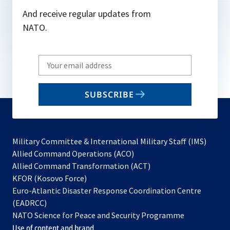
And receive regular updates from
NATO.
Write
your
email
SUBSCRIBE
to
subscribe
Military Committee & International Military Staff (IMS)
opens
Allied Command Operations (ACO)
in
opens
Allied Command Transformation (ACT)
opens
a
in
KFOR (Kosovo Force)
in
new
a
Euro-Atlantic Disaster Response Coordination Centre
a
tab
new
(EADRCC)
new
tab
NATO Science for Peace and Security Programme
tab
Use of content and brand