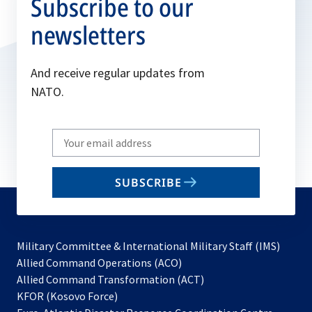
Subscribe to our
newsletters
And receive regular updates from
NATO.
Write
your
email
SUBSCRIBE
to
subscribe
Military Committee & International Military Staff (IMS)
opens
Allied Command Operations (ACO)
in
opens
Allied Command Transformation (ACT)
opens
a
in
KFOR (Kosovo Force)