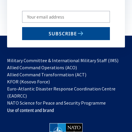
Write
your
email
SUBSCRIBE
to
subscribe
Military Committee & International Military Staff (IMS)
opens
Allied Command Operations (ACO)
in
opens
Allied Command Transformation (ACT)
opens
a
in
KFOR (Kosovo Force)
in
new
a
Euro-Atlantic Disaster Response Coordination Centre
a
tab
new
(EADRCC)
new
tab
NATO Science for Peace and Security Programme
tab
Use of content and brand