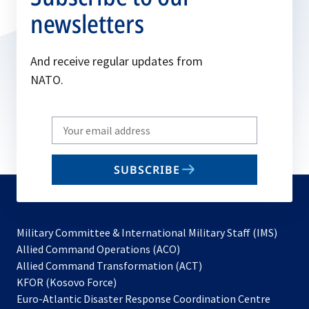
newsletters
And receive regular updates from
NATO.
Write
your
email
SUBSCRIBE
to
subscribe
Military Committee & International Military Staff (IMS)
opens
Allied Command Operations (ACO)
in
opens
Allied Command Transformation (ACT)
opens
a
in
KFOR (Kosovo Force)
in
new
a
Euro-Atlantic Disaster Response Coordination Centre