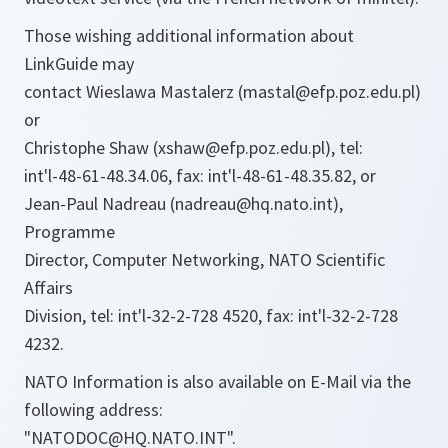
Those wishing additional information about
LinkGuide may
contact Wieslawa Mastalerz (mastal@efp.poz.edu.pl)
or
Christophe Shaw (xshaw@efp.poz.edu.pl), tel:
int'l-48-61-48.34.06, fax: int'l-48-61-48.35.82, or
Jean-Paul Nadreau (nadreau@hq.nato.int),
Programme
Director, Computer Networking, NATO Scientific
Affairs
Division, tel: int'l-32-2-728 4520, fax: int'l-32-2-728
4232.
NATO Information is also available on E-Mail via the
following address:
"NATODOC@HQ.NATO.INT".