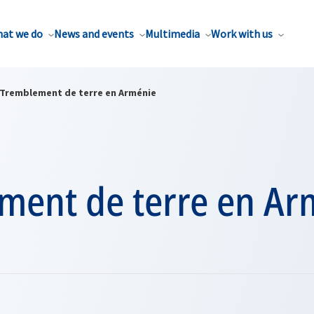
at we do
News and events
Multimedia
Work with us
Tremblement de terre en Arménie
ment de terre en Ar