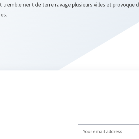
nt tremblement de terre ravage plusieurs villes et provoque
nes.
Write
your