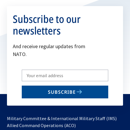
Subscribe to our
newsletters
And receive regular updates from
NATO.
Write
your
email
SUBSCRIBE
to
subscribe
Military Committee & International Military Staff (IMS)
opens
Allied Command Operations (ACO)