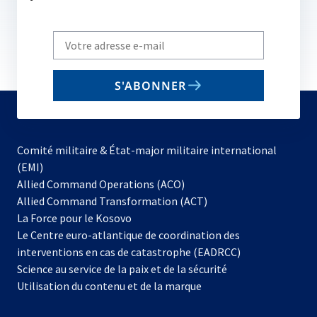
Write
your
email
S'ABONNER
to
subscribe
Comité militaire & État-major militaire international
(EMI)
s’ouvre
Allied Command Operations (ACO)
dans
Allied Command Transformation (ACT)
s’ouvre
un
La Force pour le Kosovo
dans
nouvel
Le Centre euro-atlantique de coordination des
un
onglet
interventions en cas de catastrophe (EADRCC)
nouvel
Science au service de la paix et de la sécurité
onglet
Utilisation du contenu et de la marque