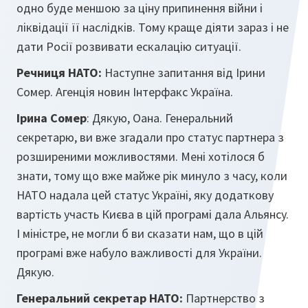
одно буде меншою за ціну припинення війни і
ліквідації її наслідків. Тому краще діяти зараз і не
дати Росії розвивати ескалацію ситуації.
Речниця НАТО
:
Наступне запитання від Ірини
Сомер. Агенція новин Інтерфакс Україна.
Ірина Сомер
: Дякую, Оана. Генеральний
секретарю, ви вже згадали про статус партнера з
розширеними можливостями. Мені хотілося б
знати, тому що вже майже рік минуло з часу, коли
НАТО надала цей статус Україні, яку додаткову
вартість участь Києва в цій програмі дала Альянсу.
І міністре, не могли б ви сказати нам, що в цій
програмі вже набуло важливості для України.
Дякую.
Генеральний секретар НАТО
:
Партнерство з