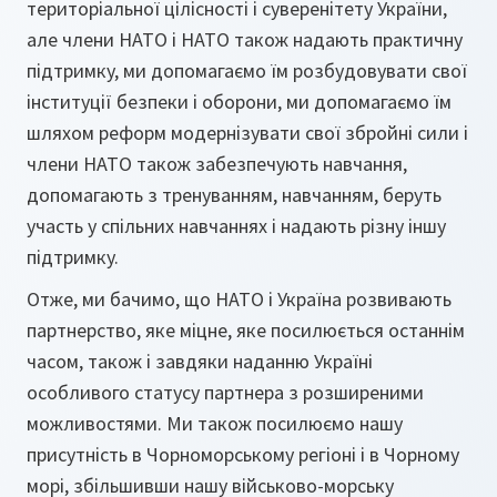
територіальної цілісності і суверенітету України,
але члени НАТО і НАТО також надають практичну
підтримку, ми допомагаємо їм розбудовувати свої
інституції безпеки і оборони, ми допомагаємо їм
шляхом реформ модернізувати свої збройні сили і
члени НАТО також забезпечують навчання,
допомагають з тренуванням, навчанням, беруть
участь у спільних навчаннях і надають різну іншу
підтримку.
Отже, ми бачимо, що НАТО і Україна розвивають
партнерство, яке міцне, яке посилюється останнім
часом, також і завдяки наданню Україні
особливого статусу партнера з розширеними
можливостями. Ми також посилюємо нашу
присутність в Чорноморському регіоні і в Чорному
морі, збільшивши нашу військово-морську