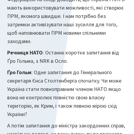
мають використовувати можливості, які створює
ПРМ, якомога швидше. І нам потрібно без
затримки активізувати наші зусилля для того,
щоб наповнювати ПРМ новими спільними
заходами.
Речниця НАТО
: Останнє коротке запитання від
Ґро Гольма, з NRK в Осло.
Ґро Гольм
: Одне запитання до Генерального
секретаря Єнса Столтенберга спочатку. Чи може
Україна стати повноправним членом НАТО якщо
вона не контролює повністю свою власну
територію, як Крим, і також певною мірою схід
України?
А потім запитання до міністра закордонних справ,
наскільки далеко, на вашу думку, як ви вважаєте,