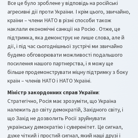
Все це було зроблене у відповідь на російські
агресивні дії проти України. І крім цього, звичайно,
країни – члени НАТО в різні способи також
наклали економічні санкції на Росію . Отже, це
підтримка, яка демонструє не лише слова, але й
дії, і під час сьогоднішньої зустрічі ми звичайно
будемо обговорювати можливості подальшого
посилення нашого партнерства, і я можу ще
більше продемонструвати міцну підтримку з боку
країн – членів НАТО і НАТО Україні.
Міністр закордонних справ України
:
Стратегічно, Росія має зрозуміти, що Україна
належить до світу демократій, Західного світу, і
що Захід не дозволить Росії зруйнувати
українську демократію і суверенітет. Це сигнал,
дуже чіткий і простий сигнал, який наші друзі і