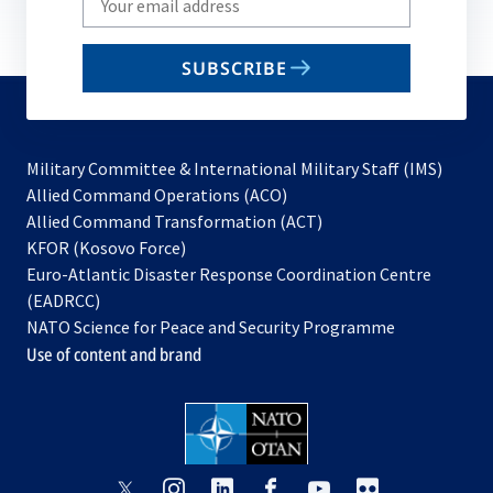
your
email
SUBSCRIBE
to
subscribe
Military Committee & International Military Staff (IMS)
opens
Allied Command Operations (ACO)
in
opens
Allied Command Transformation (ACT)
opens
a
in
KFOR (Kosovo Force)
in
new
a
Euro-Atlantic Disaster Response Coordination Centre
a
tab
new
(EADRCC)
new
tab
NATO Science for Peace and Security Programme
tab
Use of content and brand
opens
opens
opens
opens
opens
opens