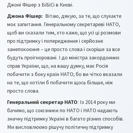
Джоні Фішер з БіБіСі в Києві.
Джона Фішер
:
Вітаю, дякую, за те, що слухаєте
моє запитання. Генеральному секретареві НАТО,
щоб ви сказали тим, хто каже, що усі ці розмови
про підтримку і попередження і серйозне
занепокоєння – це просто слова і скоріше за все
будуть проігноровані. І до міністра закордонних
справ України, що, на вашу думку, має Росія
побачити з боку країн НАТО; бо ви чітко вказали
на те, що хотіли б побачити щось більше, ніж
просто слова.
Генеральний секретар НАТО
: Із 2014 року ми
бачимо, що союзники по НАТО і НАТО надають
значну підтримку Україні в багато різних способів.
Ми висловлюємо рішучу політичну підтримку