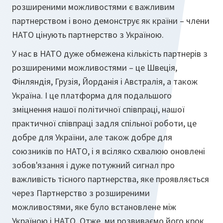
розширеними можливостями є важливим
партнерством і воно демонструє як країни – члени
НАТО цінують партнерство з Україною.
У нас в НАТО дуже обмежена кількість партнерів з
розширеними можливостями – це Швеція,
Фінляндія, Грузія, Йорданія і Австралія, а також
Україна. І це платформа для подальшого
зміцнення нашої політичної співпраці, нашої
практичної співпраці задля спільної роботи, це
добре для України, але також добре для
союзників по НАТО, і я всіляко схвалюю оновлені
зобов'язання і дуже потужний сигнал про
важливість тісного партнерства, яке проявляється
через Партнерство з розширеними
можливостями, яке було встановлене між
Україною і НАТО. Отже, ми розвиваємо його крок