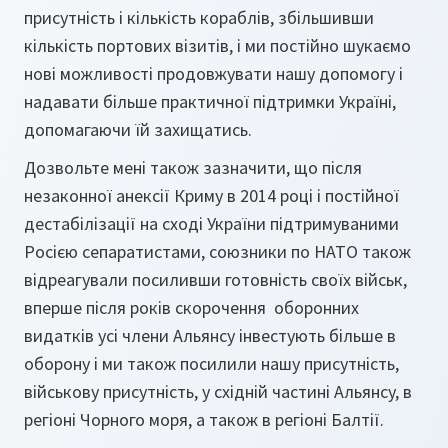
присутність і кількість кораблів, збільшивши
кількість портових візитів, і ми постійно шукаємо
нові можливості продовжувати нашу допомогу і
надавати більше практичної підтримки Україні,
допомагаючи їй захищатись.
Дозвольте мені також зазначити, що після
незаконної анексії Криму в 2014 році і постійної
дестабілізації на сході України підтримуваними
Росією сепаратистами, союзники по НАТО також
відреагували посиливши готовність своїх військ,
вперше після років скорочення оборонних
видатків усі члени Альянсу інвестують більше в
оборону і ми також посилили нашу присутність,
військову присутність, у східній частині Альянсу, в
регіоні Чорного моря, а також в регіоні Балтії.