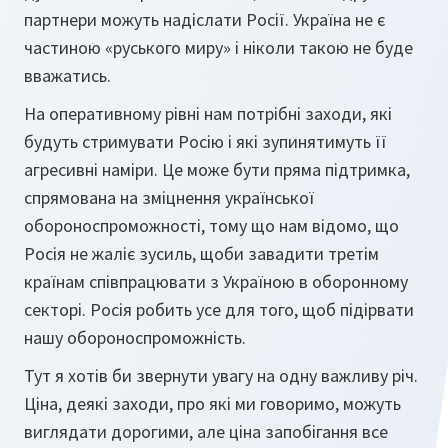
партнери можуть надіслати Росії. Україна не є
частиною «руського миру» і ніколи такою не буде
вважатись.
На оперативному рівні нам потрібні заходи, які
будуть стримувати Росію і які зупинятимуть її
агресивні наміри. Це може бути пряма підтримка,
спрямована на зміцнення української
обороноспроможності, тому що нам відомо, що
Росія не жаліє зусиль, щоби завадити третім
країнам співпрацювати з Україною в оборонному
секторі. Росія робить усе для того, щоб підірвати
нашу обороноспроможність.
Тут я хотів би звернути увагу на одну важливу річ.
Ціна, деякі заходи, про які ми говоримо, можуть
виглядати дорогими, але ціна запобігання все