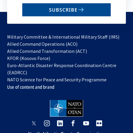
email
SUBSCRIBE
to
subscribe
Military Committee & International Military Staff (IMS)
opens
Allied Command Operations (ACO)
in
opens
Allied Command Transformation (ACT)
opens
a
in
KFOR (Kosovo Force)
in
new
a
Euro-Atlantic Disaster Response Coordination Centre
a
tab
new
(EADRCC)
new
tab
NATO Science for Peace and Security Programme
tab
Use of content and brand
opens
opens
opens
opens
opens
opens
in
in
in
in
in
in