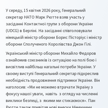
У середу, 15 квітня 2026 року, Генеральний
секретар НАТО Марк Рютте взяв участь у
засіданні Контактної групи з оборони України
(UDCG) в Берліні. На засіданні співголовували
німецькій міністр оборони Борис Пісторіус і міністр
оборони Сполученого Королівства Джон Гілі.
Український міністр оборони Михайло Федоров
ознайомив союзників із ситуацією на полі бою і
висвітлив найбільш нагальні потреби України. У
своєму виступі Генеральний секретар підкреслив
необхідність продовження підтримки України. Він
наголосив: «Ми не можемо втрачати Україну з
фокусу нашої уваги, навіть з огляду на численні
виклики безпеці, з якими ми стикаємося». Пан
Рютте також привітав нові внески Німеччини,