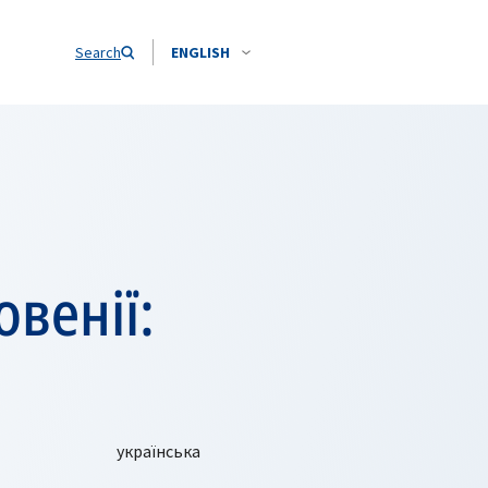
Search
ENGLISH
венії: