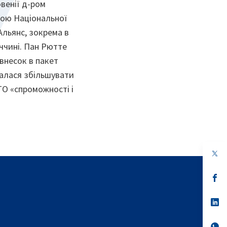
овенії д-ром
ою Національної
Альянс, зокрема в
аччині. Пан Рютте
внесок в пакет
залася збільшувати
ТО «спроможності і
op
in
a
n
op
ta
in
a
n
op
ta
in
a
n
op