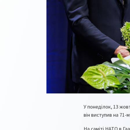
У понеділок, 13 жов
він виступив на 71-
На саміті НАТО в Га