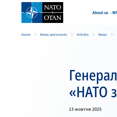
About us
Wh
Home
News and events
Articles
News
Генерал
«НАТО з
13 жовтня 2025