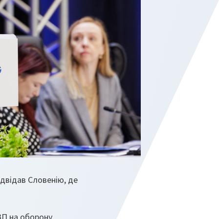
ідвідав Словенію, де
ВП на оборону,