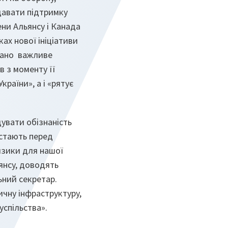
давати підтримку
ени Альянсу і Канада
ах нової ініціативи
овано важливе
в з моменту її
раїни», а і «рятує
увати обізнаність
остають перед
изики для нашої
янсу, доводять
ьний секретар.
чну інфраструктуру,
успільства».