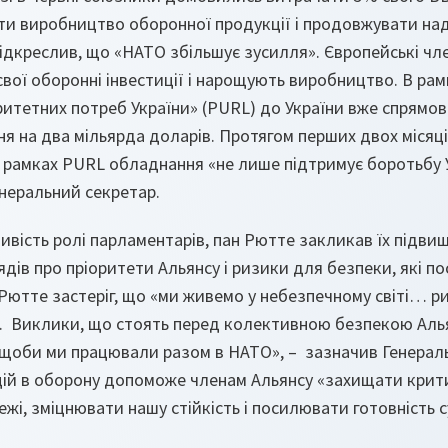
 виробництво оборонної продукції і продовжувати на
підкреслив, що «НАТО збільшує зусилля». Європейські чл
вої оборонні інвестиції і нарощують виробництво. В рамк
ритетних потреб України» (PURL) до України вже спрям
я на два мільярда доларів. Протягом перших двох місяці
 рамках PURL обладнання «не лише підтримує боротьбу Ук
неральний секретар.
ість ролі парламентарів, пан Рютте закликав їх підвищ
рядів про пріоритети Альянсу і ризики для безпеки, які п
Рютте застеріг, що «ми живемо у небезпечному світі… р
. Виклики, що стоять перед колективною безпекою Аль
 щоби ми працювали разом в НАТО», – зазначив Генерал
цій в оборону допоможе членам Альянсу «захищати крити
жі, зміцнювати нашу стійкість і посилювати готовність с