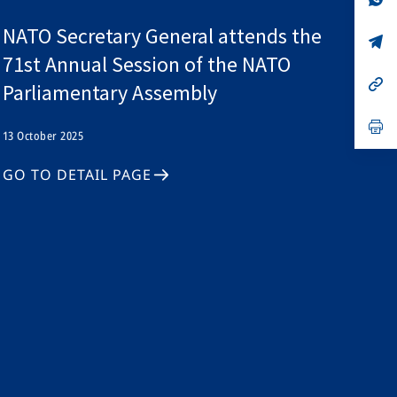
ta
in
a
NATO Secretary General attends the
n
op
ta
in
71st Annual Session of the NATO
a
n
op
Parliamentary Assembly
ta
in
a
n
op
13 October 2025
ta
in
a
n
GO TO DETAIL PAGE
ta