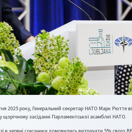
тня 2025 року, Генеральний секретар НАТО Марк Рютте в
му щорічному засіданні Парламентської асамблеї НАТО.
азі в червні союзники домовились витрачати 5% свого В