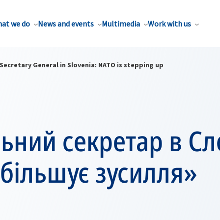
at we do
News and events
Multimedia
Work with us
Secretary General in Slovenia: NATO is stepping up
ьний секретар в Сло
більшує зусилля»