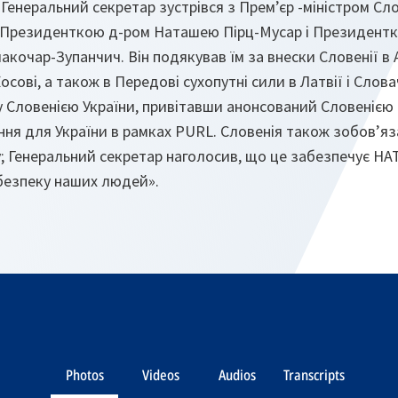
у Генеральний секретар зустрівся з Прем’єр -міністром Сл
 Президенткою д-ром Наташею Пірц-Мусар і Президентк
кочар-Зупанчич. Він подякував їм за внески Словенії в 
 Косові, а також в Передові сухопутні сили в Латвії і Слов
 Словенією України, привітавши анонсований Словенією 
ня для України в рамках PURL. Словенія також зобов’я
у; Генеральний секретар наголосив, що це забезпечує НА
безпеку наших людей».
Photos
Videos
Audios
Transcripts