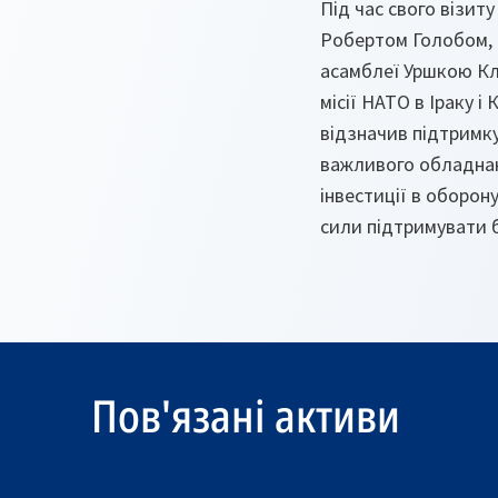
Під час свого візит
Робертом Голобом,
асамблеї Уршкою Кла
місії НАТО в Іраку і
відзначив підтримку
важливого обладнан
інвестиції в оборон
сили підтримувати 
Пов'язані активи