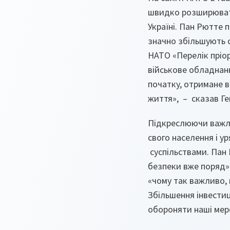
швидко розширювати
Україні. Пан Рютте 
значно збільшують с
НАТО «Перелік пріо
військове обладнанн
початку, отримане в
життя», – сказав Ге
Підкреслюючи важлив
свого населення і у
суспільствами. Пан 
безпеки вже поряд»
«чому так важливо,
Збільшення інвести
обороняти наші мере