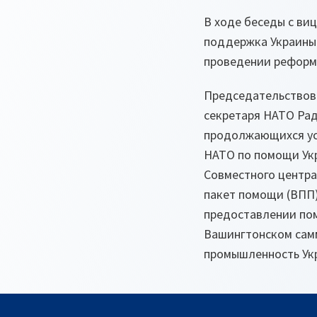
В ходе беседы с ви
поддержка Украины 
проведении реформ
Председательствова
секретаря НАТО Ра
продолжающихся уси
НАТО по помощи Укр
Совместного центра
пакет помощи (ВПП)
предоставлении пом
Вашингтонском самм
промышленность Ук