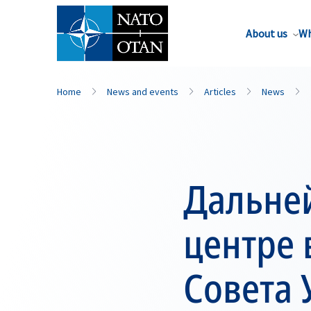
About us
Wh
Home
News and events
Articles
News
Дальне
центре 
Совета 