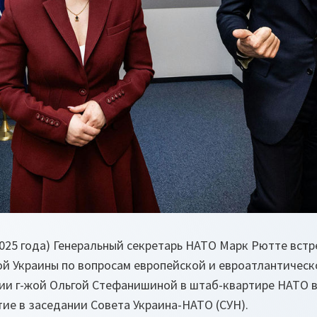
2025 года) Генеральный секретарь НАТО Марк Рютте встр
й Украины по вопросам европейской и евроатлантическ
и г-жой Ольгой Стефанишиной в штаб-квартире НАТО в 
тие в заседании Совета Украина-НАТО (СУН).