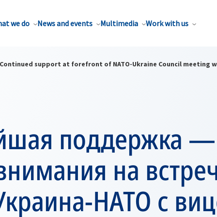
at we do
News and events
Multimedia
Work with us
Continued support at forefront of NATO-Ukraine Council meeting w
йшая поддержка —
внимания на встре
Украина-НАТО с виц