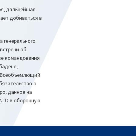
оя, дальнейшая
ает добиваться в
а генерального
встречи об
зе командования
бадене,
ез Всеобъемлющий
бязательство о
ро, данное на
НАТО в оборонную