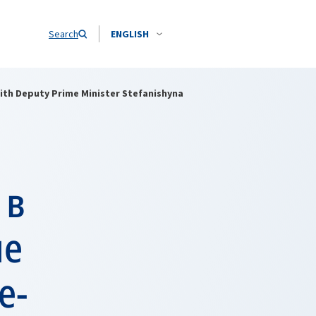
Search
ENGLISH
ith Deputy Prime Minister Stefanishyna
 в
че
е-