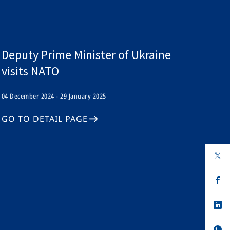
Deputy Prime Minister of Ukraine
visits NATO
04 December 2024 - 29 January 2025
GO TO DETAIL PAGE
op
in
a
n
op
ta
in
a
n
op
ta
in
a
n
op