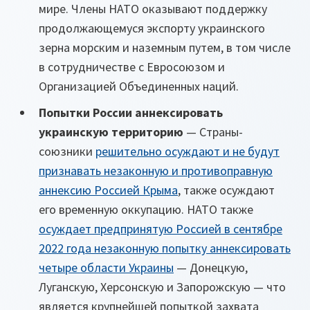
мире. Члены НАТО оказывают поддержку
продолжающемуся экспорту украинского
зерна морским и наземным путем, в том числе
в сотрудничестве с Евросоюзом и
Организацией Объединенных наций.
Попытки России аннексировать
украинскую территорию
— Страны-
союзники
решительно осуждают и не будут
признавать незаконную и противоправную
аннексию Россией Крыма
, также осуждают
его временную оккупацию. НАТО также
осуждает предпринятую Россией в сентябре
2022 года незаконную попытку аннексировать
четыре области Украины
— Донецкую,
Луганскую, Херсонскую и Запорожскую — что
является крупнейшей попыткой захвата