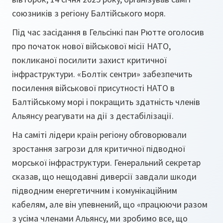
союзників з регіону Балтійського моря.
Під час засідання в Гельсінкі пан Рютте оголосив
про початок нової військової місії НАТО,
покликаної посилити захист критичної
інфраструктури. «Болтік сентри» забезпечить
посилення військової присутності НАТО в
Балтійському морі і покращить здатність членів
Альянсу реагувати на дії з дестабілізації.
На саміті лідери країн регіону обговорювали
зростання загрози для критичної підводної
морської інфраструктури. Генеральний секретар
сказав, що нещодавні диверсії завдали шкоди
підводним енергетичним і комунікаційним
кабелям, але він упевнений, що «працюючи разом
з усіма членами Альянсу, ми зробимо все, що