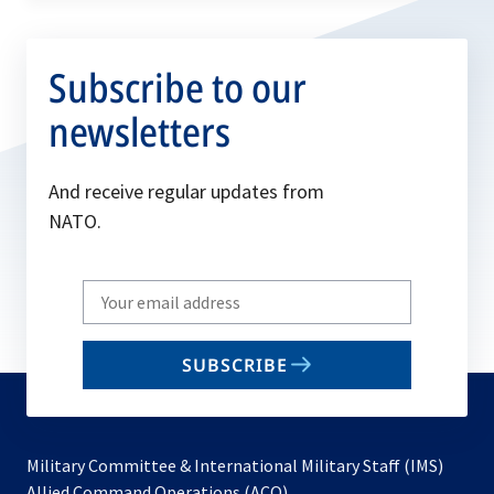
Subscribe to our
newsletters
And receive regular updates from
NATO.
Write
your
email
SUBSCRIBE
to
subscribe
Military Committee & International Military Staff (IMS)
opens
Allied Command Operations (ACO)