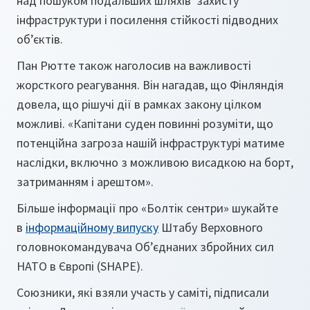
над пошуком подальших шляхів захисту
інфраструктури і посилення стійкості підводних
об’єктів.
Пан Рютте також наголосив на важливості
жорсткого реагування. Він нагадав, що Фінляндія
довела, що рішучі дії в рамках закону цілком
можливі. «Капітани суден повинні розуміти, що
потенційна загроза нашій інфраструктурі матиме
наслідки, включно з можливою висадкою на борт,
затриманням і арештом».
Більше інформації про «Болтік сентри» шукайте
в
інформаційному випуску
Штабу Верховного
головнокомандувача Об’єднаних збройних сил
НАТО в Європі (SHAPE).
Союзники, які взяли участь у саміті, підписали