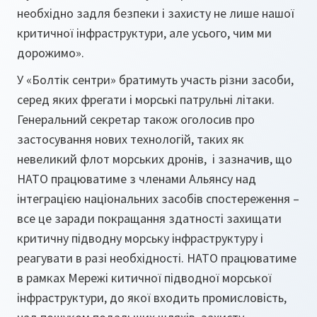
необхідно задля безпеки і захисту не лише нашої
критичної інфраструктури, але усього, чим ми
дорожимо».
У «Болтік сентри» братимуть участь різни засоби,
серед яких фрегати і морські патрульні літаки.
Генеральний секретар також оголосив про
застосування нових технологій, таких як
невеликий флот морських дронів, і зазначив, що
НАТО працюватиме з членами Альянсу над
інтеграцією національних засобів спостереження –
все це заради покращання здатності захищати
критичну підводну морську інфраструктуру і
реагувати в разі необхідності. НАТО працюватиме
в рамках Мережі китичної підводної морської
інфраструктури, до якої входить промисловість,