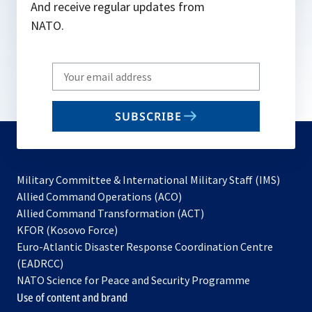
And receive regular updates from
NATO.
Write
your
email
SUBSCRIBE
to
subscribe
Military Committee & International Military Staff (IMS)
opens
Allied Command Operations (ACO)
in
opens
Allied Command Transformation (ACT)
opens
a
in
KFOR (Kosovo Force)
in
new
a
Euro-Atlantic Disaster Response Coordination Centre
a
tab
new
(EADRCC)
new
tab
NATO Science for Peace and Security Programme
tab
Use of content and brand