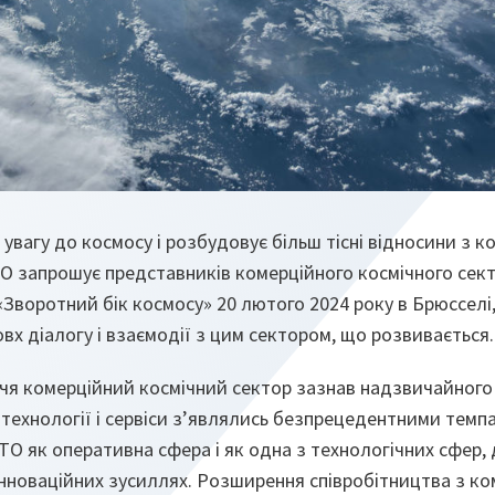
вагу до космосу і розбудовує більш тісні відносини з к
 запрошує представників комерційного космічного секто
«Зворотний бік космосу» 20 лютого 2024 року в Брюсселі
х діалогу і взаємодії з цим сектором, що розвивається.
чя комерційний космічний сектор зазнав надзвичайного 
і технології і сервіси з’являлись безпрецедентними темп
О як оперативна сфера і як одна з технологічних сфер, 
інноваційних зусиллях. Розширення співробітництва з к