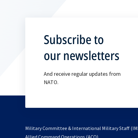
Subscribe to
our newsletters
And receive regular updates from
NATO.
Military Committee & International Military Staff (IM
opens
Allied Command Operations (ACO)