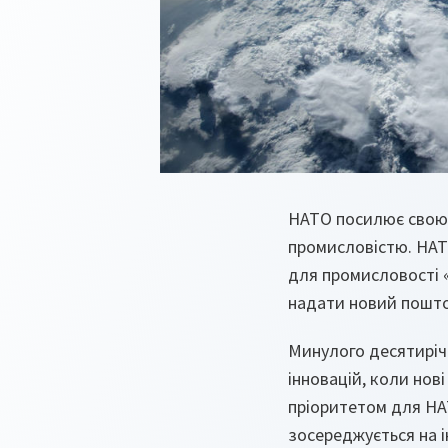
НАТО посилює свою у
промисловістю. НАТО
для промисловості 
надати новий поштов
Минулого десятиріч
інновацій, коли нов
пріоритетом для НАТ
зосереджується на 