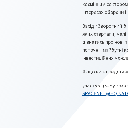
космічним сектором
інтересах оборони і
Захід «Зворотний бі
яких стартапи, малі 
дізнатись про нові т
поточні і майбутні 
інвестиційних можл
Якщо ви є представн
участь у цьому захо
SPACENET@HQ.NAT