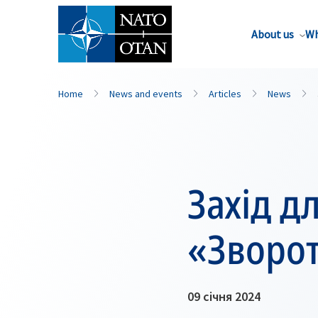
About us
Wh
Home
News and events
Articles
News
Захід д
«Зворот
09 січня 2024