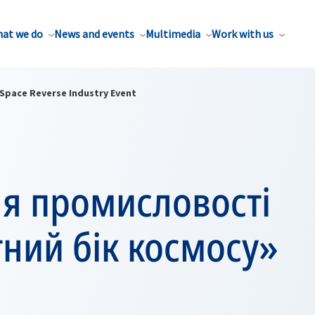
at we do
News and events
Multimedia
Work with us
Space Reverse Industry Event
ля промисловості
ний бік космосу»