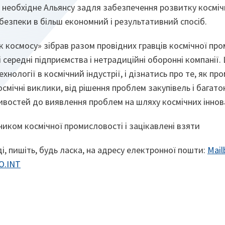
 необхідне Альянсу задля забезпечення розвитку косміч
 безпеки в більш економний і результативний спосіб.
к космосу» зібрав разом провідних гравців космічної про
і середні підприємства і нетрадиційні оборонні компанії.
ехнології в космічний індустрії, і дізнатись про те, як п
космічні виклики, від рішення проблем закупівель і багат
ивостей до виявлення проблем на шляху космічних іннов
иком космічної промисловості і зацікавлені взяти
ді, пишіть, будь ласка, на адресу електронної пошти:
Mail
O.INT