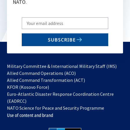
NATO.
Write
your
email
SUBSCRIBE
to
subscribe
Military Committee & International Military Staff (IMS)
opens
Allied Command Operations (ACO)
in
opens
Allied Command Transformation (ACT)
opens
a
in
KFOR (Kosovo Force)
in
new
a
Euro-Atlantic Disaster Response Coordination Centre
a
tab
new
(EADRCC)
new
tab
NATO Science for Peace and Security Programme
tab
Use of content and brand