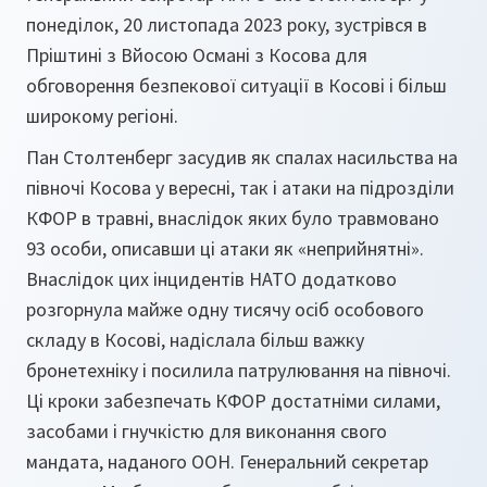
понеділок, 20 листопада 2023 року, зустрівся в
Пріштині з Вйосою Османі з Косова для
обговорення безпекової ситуації в Косові і більш
широкому регіоні.
Пан Столтенберг засудив як спалах насильства на
півночі Косова у вересні, так і атаки на підрозділи
КФОР в травні, внаслідок яких було травмовано
93 особи, описавши ці атаки як «неприйнятні».
Внаслідок цих інцидентів НАТО додатково
розгорнула майже одну тисячу осіб особового
складу в Косові, надіслала більш важку
бронетехніку і посилила патрулювання на півночі.
Ці кроки забезпечать КФОР достатніми силами,
засобами і гнучкістю для виконання свого
мандата, наданого ООН. Генеральний секретар