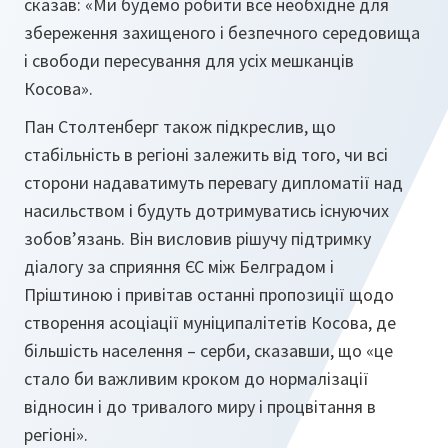
сказав: «Ми будемо робити все необхідне для
збереження захищеного і безпечного середовища
і свободи пересування для усіх мешканців
Косова».
Пан Столтенберг також підкреслив, що
стабільність в регіоні залежить від того, чи всі
сторони надаватимуть перевагу дипломатії над
насильством і будуть дотримуватись існуючих
зобов’язань. Він висловив рішучу підтримку
діалогу за сприяння ЄС між Белградом і
Пріштиною і привітав останні пропозиції щодо
створення асоціації муніципалітетів Косова, де
більшість населення – серби, сказавши, що «це
стало би важливим кроком до нормалізації
відносин і до тривалого миру і процвітання в
регіоні».