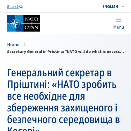
Search
ENGLISH
Menu
Home
Secretary General in Pristina: “NATO will do what is necessary to maintain a safe and secure environment in Kosovo”
Генеральний секретар в
Пріштині: «НАТО зробить
все необхідне для
збереження захищеного і
безпечного середовища в
Косові»