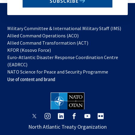
SUBSCRIBE
to
subscribe
Military Committee & International Military Staff (IMS)
opens
Allied Command Operations (ACO)
in
opens
Allied Command Transformation (ACT)
opens
a
in
KFOR (Kosovo Force)
in
new
a
Euro-Atlantic Disaster Response Coordination Centre
a
tab
new
(EADRCC)
new
tab
NATO Science for Peace and Security Programme
tab
Use of content and brand
opens
opens
opens
opens
opens
opens
in
in
in
in
in
in
North Atlantic Treaty Organization
a
a
a
a
a
a
new
new
new
new
new
new