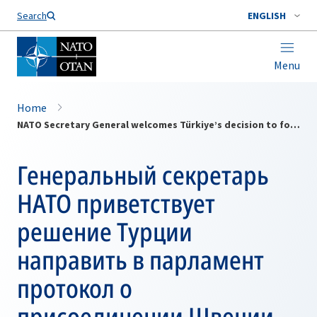
Search
ENGLISH
Menu
Home
NATO Secretary General welcomes Türkiye’s decision to forward Sweden accession protocols to parliament
Генеральный секретарь
НАТО приветствует
решение Турции
направить в парламент
протокол о
присоединении Швеции