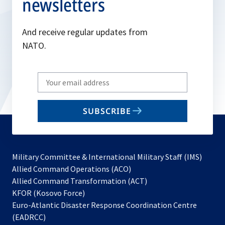
newsletters
And receive regular updates from
NATO.
Write
your
email
SUBSCRIBE
to
subscribe
Military Committee & International Military Staff (IMS)
opens
Allied Command Operations (ACO)
in
opens
Allied Command Transformation (ACT)
opens
a
in
KFOR (Kosovo Force)
in
new
a
Euro-Atlantic Disaster Response Coordination Centre
a
tab
new
(EADRCC)